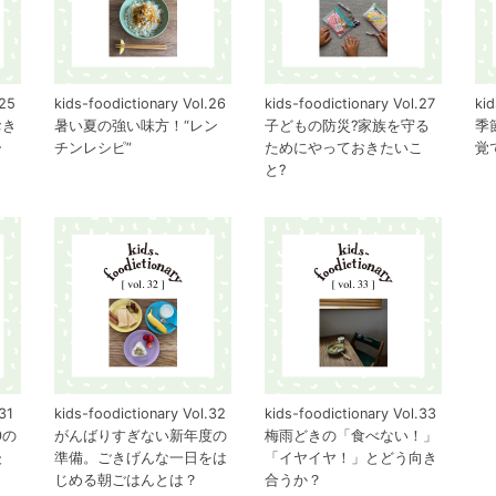
.25
kids-foodictionary Vol.26
kids-foodictionary Vol.27
kid
おき
暑い夏の強い味方！“レン
子どもの防災?家族を守る
季
ー
チンレシピ”
ためにやっておきたいこ
覚
と?
31
kids-foodictionary Vol.32
kids-foodictionary Vol.33
0の
がんばりすぎない新年度の
梅雨どきの「食べない！」
後
準備。ごきげんな一日をは
「イヤイヤ！」とどう向き
じめる朝ごはんとは？
合うか？