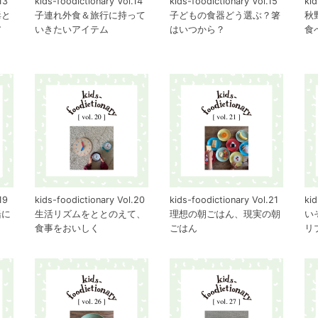
13
kids-foodictionary Vol.14
kids-foodictionary Vol.15
kid
毒と
子連れ外食＆旅行に持って
子どもの食器どう選ぶ？箸
秋
ア
いきたいアイテム
はいつから？
食
19
kids-foodictionary Vol.20
kids-foodictionary Vol.21
kid
緒に
生活リズムをととのえて、
理想の朝ごはん、現実の朝
い
食事をおいしく
ごはん
リ