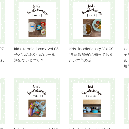
.07
kids-foodictionary Vol.08
kids-foodictionary Vol.09
kid
し
子どものおやつのルール、
“食品添加物”の知っておき
子
味わ
決めていますか？
たい本当の話
め
編?