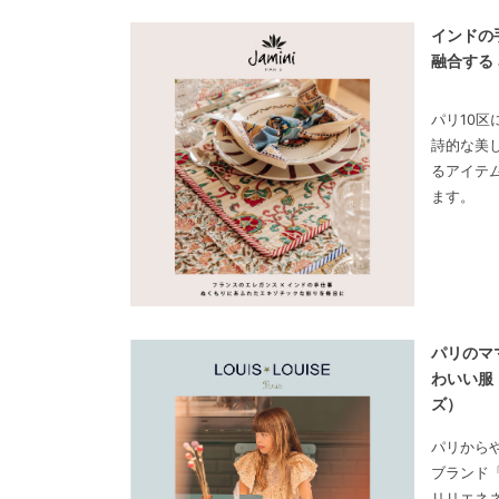
インドの
融合する 
パリ10
詩的な美
るアイテ
ます。
パリのマ
わいい服 
ズ）
パリから
ブランド「L
リリエネ