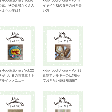
s-foodictionary Vol.16
kids-foodictionary Vol.17
野菜、秋の食材たくさん
イヤイヤ期の食事の付き合
べよう大作戦！
い方
s-foodictionary Vol.22
kids-foodictionary Vol.23
そがしい春の救世主！ト
食物アレルギーの話?知っ
プルインメニュー
ておきたい基礎知識編?