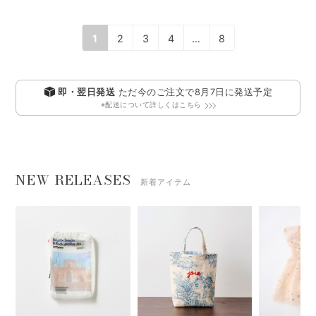
【SALE 50%OFF】MIPOUNET
【SALE 60%OFF】BONTON
2024AW KIDS C …
2024AW KIDS Car …
定価13,970円
定価27,060円
6,985円
10,824円
(本体価格:6,350円)
(本体価格:9,840円)
1
2
3
4
…
8
即・翌日発送
ただ今のご注文で
8月7日
に発送予定
※配送について詳しくはこちら
NEW RELEASES