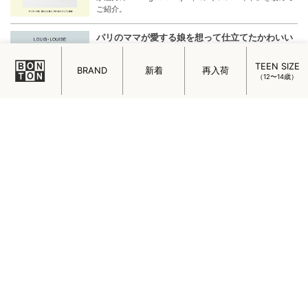
パリ10区に店を持つジャミニ。日常に彩りと詩的な美しさ
をもたらし、暮らしを豊かにするアイテムとして世界中か
ら人気を集めています。
TEEN SIZE
BRAND
新着
再入荷
デンマーク発、暮らしに優しく寄り添うウェアと
（12〜14歳）
雑貨 Konges Sloejd（コンゲススロイド）
ベビーとキッズのウェアやシューズをはじめ、インテリア
雑貨、アウトドアアイテム、トイなど幅広いラインナップ
が魅力の「Konges Sloejd（コンゲススロイド」を改めて
ご紹介。
パリのママが愛する娘を想って仕立てたかわいい
服 LOUIS LOUISE（ルイルイーズ）
パリからやって来たベビーとキッズウェアのブランド
「LOUIS LOUISEルイ ルイーズ」。リリエネネに再登場し
たルイルイーズの魅力をご紹介します。
GIFT OF NEW LIFE
新しい生活に彩りと楽しみを毎日を丁寧に暮らす女性に贈
りたい春のギフトをご案内します。