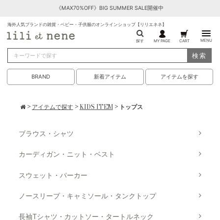
《MAX70%OFF》BIG SUMMER SALE開催中
海外人気ブランドの雑貨・ベビー・子供服のオンラインショップ【リリエネネ】
MENU
探す
MY PAGE
CART
検索
BRAND
新着アイテム
アイテムを探す
>
アイテムで探す
>
KIDS ITEM
> トップス
ブラウス・シャツ
カーディガン・ニット・ベスト
スウェット・パーカー
ノースリーブ・キャミソール・タンクトップ
長袖Tシャツ・カットソー・タートルネック