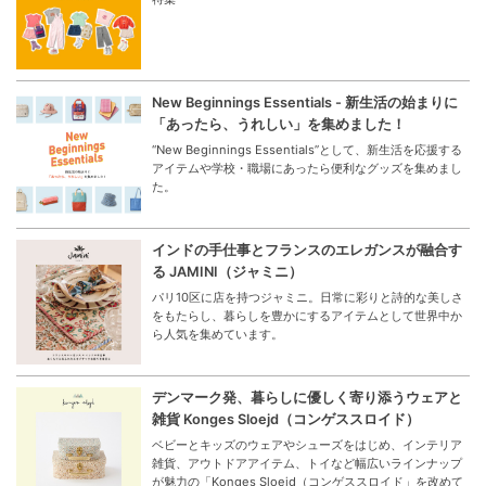
FEATURE
特集
Hello Spring！Wear a New You
新しい季節は気分も新たに！今すぐ着たいデイリーウェア
特集
New Beginnings Essentials - 新生活の始まりに
「あったら、うれしい」を集めました！
“New Beginnings Essentials”として、新生活を応援する
アイテムや学校・職場にあったら便利なグッズを集めまし
た。
インドの手仕事とフランスのエレガンスが融合す
る JAMINI（ジャミニ）