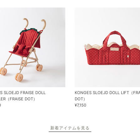
S SLOEJD FRAISE DOLL
KONGES SLOEJD DOLL LIFT（FRA
LER（FRAISE DOT）
DOT）
0
¥7,150
新着アイテムを見る