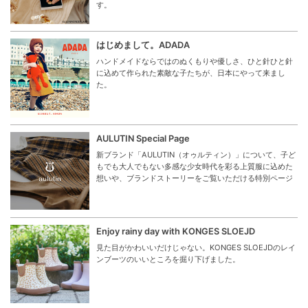
す。
はじめまして。ADADA
ハンドメイドならではのぬくもりや優しさ、ひと針ひと針
に込めて作られた素敵な子たちが、日本にやって来まし
た。
AULUTIN Special Page
新ブランド「AULUTIN（オゥルティン）」について、子ど
もでも大人でもない多感な少女時代を彩る上質服に込めた
想いや、ブランドストーリーをご覧いただける特別ページ
Enjoy rainy day with KONGES SLOEJD
見た目がかわいいだけじゃない。KONGES SLOEJDのレイ
ンブーツのいいところを掘り下げました。