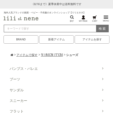
《8/16まで》夏季休業中は送料無料です
海外人気ブランドの雑貨・ベビー・子供服のオンラインショップ【リリエネネ】
MENU
探す
MY PAGE
CART
検索
BRAND
新着アイテム
アイテムを探す
>
アイテムで探す
>
WOMEN ITEM
> シューズ
パンプス・バレエ
ブーツ
サンダル
スニーカー
フラット