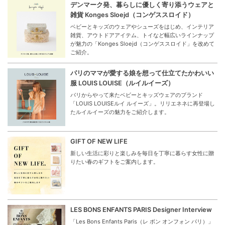
デンマーク発、暮らしに優しく寄り添うウェアと
雑貨 Konges Sloejd（コンゲススロイド）
ベビーとキッズのウェアやシューズをはじめ、インテリア
雑貨、アウトドアアイテム、トイなど幅広いラインナップ
が魅力の「Konges Sloejd（コンゲススロイド」を改めて
ご紹介。
パリのママが愛する娘を想って仕立てたかわいい
服 LOUIS LOUISE（ルイルイーズ）
パリからやって来たベビーとキッズウェアのブランド
「LOUIS LOUISEルイ ルイーズ」。リリエネネに再登場し
たルイルイーズの魅力をご紹介します。
GIFT OF NEW LIFE
新しい生活に彩りと楽しみを毎日を丁寧に暮らす女性に贈
りたい春のギフトをご案内します。
LES BONS ENFANTS PARIS Designer Interview
「Les Bons Enfants Paris（レ ボン オンフォン パリ）」