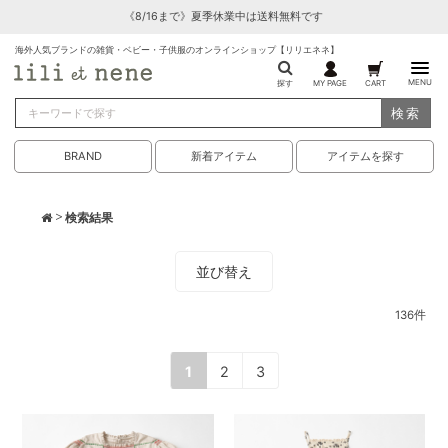
《8/16まで》夏季休業中は送料無料です
海外人気ブランドの雑貨・ベビー・子供服のオンラインショップ【リリエネネ】
MENU
探す
MY PAGE
CART
検索
BRAND
新着アイテム
アイテムを探す
> 検索結果
並び替え
136
件
1
2
3