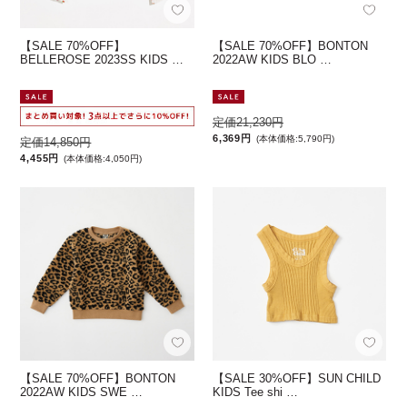
【SALE 70%OFF】
【SALE 70%OFF】BONTON
BELLEROSE 2023SS KIDS …
2022AW KIDS BLO …
定価21,230円
6,369円
(本体価格:5,790円)
定価14,850円
4,455円
(本体価格:4,050円)
【SALE 70%OFF】BONTON
【SALE 30%OFF】SUN CHILD
2022AW KIDS SWE …
KIDS Tee shi …