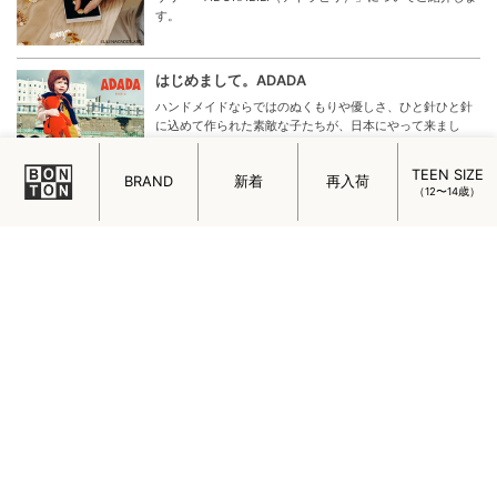
す。
はじめまして。ADADA
ハンドメイドならではのぬくもりや優しさ、ひと針ひと針
に込めて作られた素敵な子たちが、日本にやって来まし
た。
TEEN SIZE
BRAND
新着
再入荷
（12〜14歳）
AULUTIN Special Page
新ブランド「AULUTIN（オゥルティン）」について、子ど
もでも大人でもない多感な少女時代を彩る上質服に込めた
想いや、ブランドストーリーをご覧いただける特別ページ
Enjoy rainy day with KONGES SLOEJD
見た目がかわいいだけじゃない。KONGES SLOEJDのレイ
ンブーツのいいところを掘り下げました。