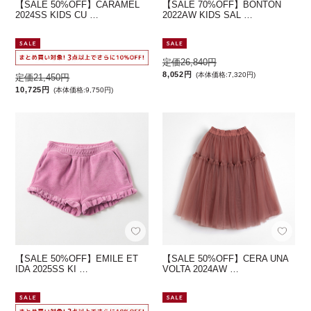
【SALE 50%OFF】CARAMEL
【SALE 70%OFF】BONTON
2024SS KIDS CU …
2022AW KIDS SAL …
定価26,840円
8,052円
(本体価格:7,320円)
定価21,450円
10,725円
(本体価格:9,750円)
【SALE 50%OFF】EMILE ET
【SALE 50%OFF】CERA UNA
IDA 2025SS KI …
VOLTA 2024AW …