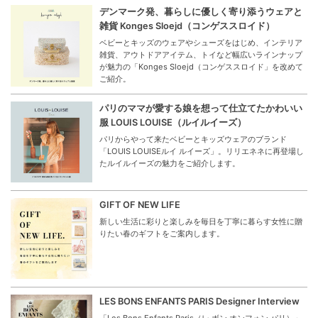
デンマーク発、暮らしに優しく寄り添うウェアと
雑貨 Konges Sloejd（コンゲススロイド）
ベビーとキッズのウェアやシューズをはじめ、インテリア
雑貨、アウトドアアイテム、トイなど幅広いラインナップ
が魅力の「Konges Sloejd（コンゲススロイド」を改めて
ご紹介。
パリのママが愛する娘を想って仕立てたかわいい
服 LOUIS LOUISE（ルイルイーズ）
パリからやって来たベビーとキッズウェアのブランド
「LOUIS LOUISEルイ ルイーズ」。リリエネネに再登場し
たルイルイーズの魅力をご紹介します。
GIFT OF NEW LIFE
新しい生活に彩りと楽しみを毎日を丁寧に暮らす女性に贈
りたい春のギフトをご案内します。
LES BONS ENFANTS PARIS Designer Interview
「Les Bons Enfants Paris（レ ボン オンフォン パリ）」