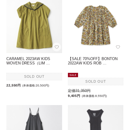
CARAMEL 2023AW KIDS
【SALE 70%OFF】BONTON
WOVEN DRESS（LIM …
2022AW KIDS ROB …
SOLD OUT
SOLD OUT
22,550円
(本体価格:20,500円)
定価31,350円
9,405円
(本体価格:8,550円)