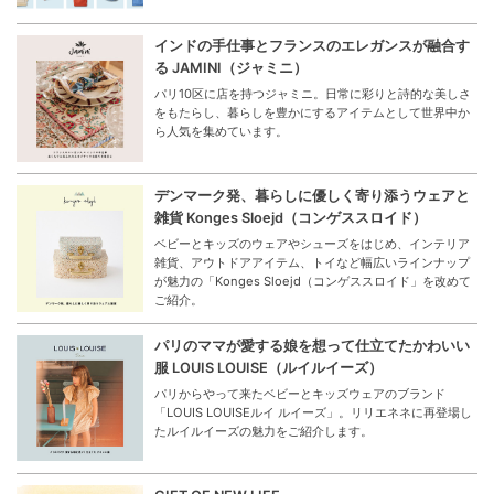
インドの手仕事とフランスのエレガンスが融合す
る JAMINI（ジャミニ）
パリ10区に店を持つジャミニ。日常に彩りと詩的な美しさ
をもたらし、暮らしを豊かにするアイテムとして世界中か
ら人気を集めています。
デンマーク発、暮らしに優しく寄り添うウェアと
雑貨 Konges Sloejd（コンゲススロイド）
ベビーとキッズのウェアやシューズをはじめ、インテリア
雑貨、アウトドアアイテム、トイなど幅広いラインナップ
が魅力の「Konges Sloejd（コンゲススロイド」を改めて
ご紹介。
パリのママが愛する娘を想って仕立てたかわいい
服 LOUIS LOUISE（ルイルイーズ）
パリからやって来たベビーとキッズウェアのブランド
「LOUIS LOUISEルイ ルイーズ」。リリエネネに再登場し
たルイルイーズの魅力をご紹介します。