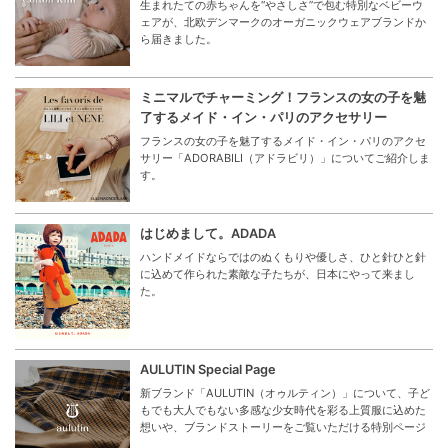
生まれたての赤ちゃんを“やさしさ”で包む特別なベビーウ
ェアが、北欧デンマークのオーガニックウェアブランドか
ら届きました。
ミニマルでチャーミング！フランスの女の子を魅
了するメイド・イン・パリのアクセサリー
フランスの女の子を魅了するメイド・イン・パリのアクセ
サリー「ADORABILI（アドラビリ）」についてご紹介しま
す。
はじめまして。ADADA
ハンドメイドならではのぬくもりや優しさ、ひと針ひと針
に込めて作られた素敵な子たちが、日本にやって来まし
た。
AULUTIN Special Page
新ブランド「AULUTIN（オゥルティン）」について、子ど
もでも大人でもない多感な少女時代を彩る上質服に込めた
想いや、ブランドストーリーをご覧いただける特別ページ