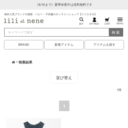
《8/16まで》夏季休業中は送料無料です
海外人気ブランドの雑貨・ベビー・子供服のオンラインショップ【リリエネネ】
MENU
探す
MY PAGE
CART
検索
BRAND
新着アイテム
アイテムを探す
> 検索結果
並び替え
1
件
1