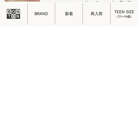
VOLTAの魅力をひもときます。
TEEN SIZE
BRAND
新着
再入荷
（12〜14歳）
SERENDIPITY ORGANICS Newborn Cotton
Kinit
生まれたての赤ちゃんを“やさしさ”で包む特別なベビーウ
ェアが、北欧デンマークのオーガニックウェアブランドか
ら届きました。
ミニマルでチャーミング！フランスの女の子を魅
了するメイド・イン・パリのアクセサリー
フランスの女の子を魅了するメイド・イン・パリのアクセ
サリー「ADORABILI（アドラビリ）」についてご紹介しま
す。
はじめまして。ADADA
ハンドメイドならではのぬくもりや優しさ、ひと針ひと針
に込めて作られた素敵な子たちが、日本にやって来まし
た。