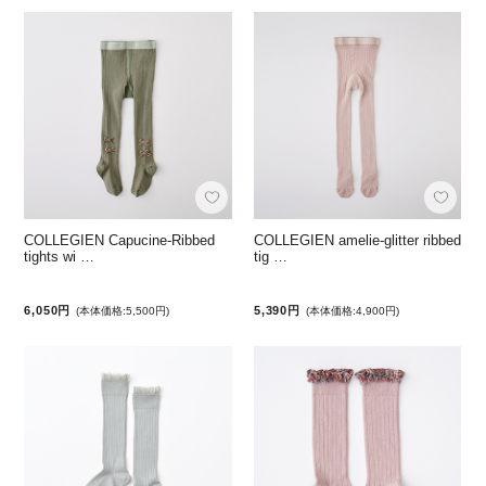
COLLEGIEN Capucine-Ribbed
COLLEGIEN amelie-glitter ribbed
tights wi …
tig …
6,050円
5,390円
(本体価格:5,500円)
(本体価格:4,900円)