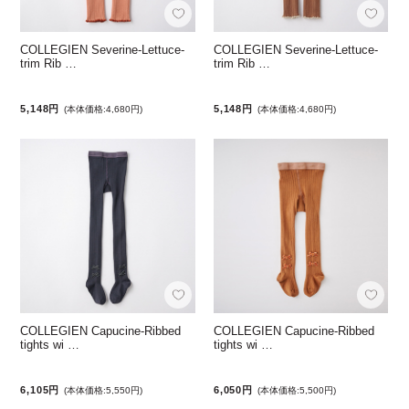
COLLEGIEN Severine-Lettuce-
COLLEGIEN Severine-Lettuce-
trim Rib …
trim Rib …
5,148円
5,148円
(本体価格:4,680円)
(本体価格:4,680円)
COLLEGIEN Capucine-Ribbed
COLLEGIEN Capucine-Ribbed
tights wi …
tights wi …
6,105円
6,050円
(本体価格:5,550円)
(本体価格:5,500円)