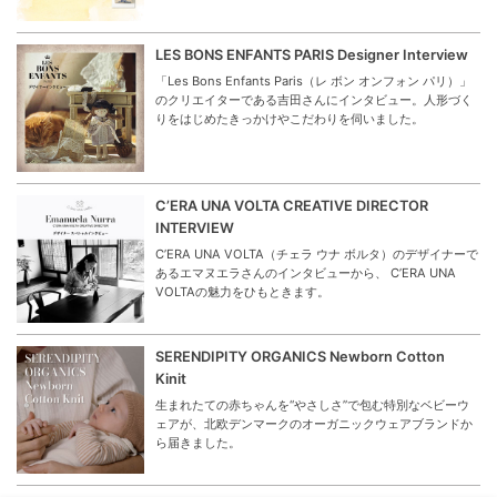
パリからやって来たベビーとキッズウェアのブランド
「LOUIS LOUISEルイ ルイーズ」。リリエネネに再登場し
たルイルイーズの魅力をご紹介します。
GIFT OF NEW LIFE
新しい生活に彩りと楽しみを毎日を丁寧に暮らす女性に贈
りたい春のギフトをご案内します。
LES BONS ENFANTS PARIS Designer Interview
「Les Bons Enfants Paris（レ ボン オンフォン パリ）」
のクリエイターである吉田さんにインタビュー。人形づく
りをはじめたきっかけやこだわりを伺いました。
C’ERA UNA VOLTA CREATIVE DIRECTOR
INTERVIEW
C’ERA UNA VOLTA（チェラ ウナ ボルタ）のデザイナーで
あるエマヌエラさんのインタビューから、 C’ERA UNA