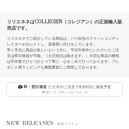
SOLD OUT
SOLD OUT
2,750円
2,530円
(本体価格:2,500円)
(本体価格:2,300円)
1
2
リリエネネはCOLLEGIEN（コレジアン）の正規輸入販
売店です。
リリエネネでご紹介している商品は、パリ在住のファッションディ
レクターがセレクトし、直接買い付けをしています。
早く手元に商品が欲しいという方に、平日午前中にいただいたご注
文は即日発送が可能。（土日祝日は除きます。）大切な商品の梱包
は手作業でひとつひとつ丁寧に、心をこめて行っております。プレ
ゼント用ラッピングも種類豊富にご用意しております。