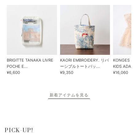
即・翌日発送
ただ今のご注文で
8月6日
に発送予定
※配送について詳しくはこちら
NEW RELEASES
新着アイテム
BRIGITTE TANAKA LIVRE
KAORI EMBROIDERY. リバ
KONGES SLO
POCHE E...
ーシブルトートバッ...
KIDS ADA...
¥6,600
¥9,350
¥16,060