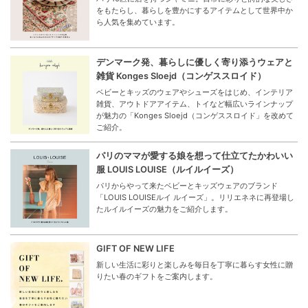
New Beginnings Essentials - 新生活の始まりに
「あったら、うれしい」を集めました！
“New Beginnings Essentials”として、新生活を応援する
アイテムや学校・職場にあったら便利なグッズを集めまし
た。
インドの手仕事とフランスのエレガンスが融合す
る JAMINI（ジャミニ）
パリ10区に店を持つジャミニ。日常に彩りと詩的な美しさ
をもたらし、暮らしを豊かにするアイテムとして世界中か
ら人気を集めています。
デンマーク発、暮らしに優しく寄り添うウェアと
雑貨 Konges Sloejd（コンゲススロイド）
ベビーとキッズのウェアやシューズをはじめ、インテリア
雑貨、アウトドアアイテム、トイなど幅広いラインナップ
が魅力の「Konges Sloejd（コンゲススロイド」を改めて
ご紹介。
パリのママが愛する娘を想って仕立てたかわいい
服 LOUIS LOUISE（ルイルイーズ）