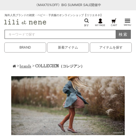
《MAX70%OFF》BIG SUMMER SALE開催中
海外人気ブランドの雑貨・ベビー・子供服のオンラインショップ【リリエネネ】
MENU
探す
MY PAGE
CART
検索
BRAND
新着アイテム
アイテムを探す
>
brands
> COLLEGIEN（コレジアン）