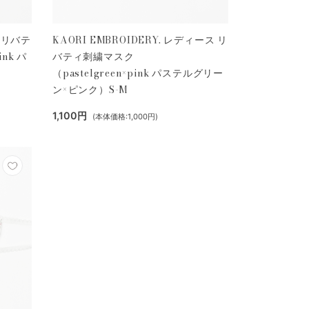
ズ リバテ
KAORI EMBROIDERY. レディース リ
nk パ
バティ刺繍マスク
（pastelgreen×pink パステルグリー
ン×ピンク）S-M
1,100円
(本体価格:1,000円)