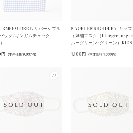
I EMBROIDERY. リバーシブル
KAORI EMBROIDERY. キッ
バッグ/ギンガムチェック
ィ刺繍マスク（bluegreen×gre
e）
ルーグリーン×グリーン）KIDS
0円
1,100円
(本体価格:9,637円)
(本体価格:1,000円)
SOLD OUT
SOLD OUT