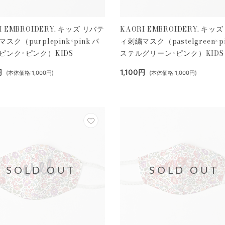
I EMBROIDERY. キッズ リバテ
KAORI EMBROIDERY. キッ
スク（purplepink×pink パ
ィ刺繍マスク（pastelgreen×pi
ピンク×ピンク）KIDS
ステルグリーン×ピンク）KIDS
円
1,100円
(本体価格:1,000円)
(本体価格:1,000円)
SOLD OUT
SOLD OUT