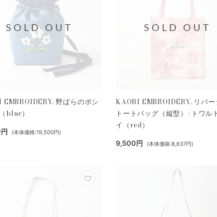
SOLD OUT
SOLD OUT
I EMBROIDERY. 野ばらのポシ
KAORI EMBROIDERY. リバ
（blue）
トートバッグ（縦型）/トワル
イ（red）
0円
(本体価格:19,500円)
9,500円
(本体価格:8,637円)