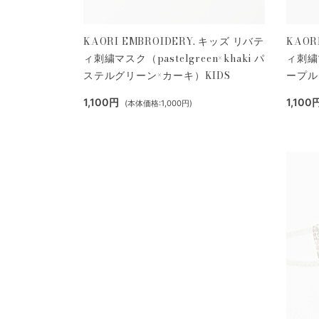
KAORI EMBROIDERY. キッズ リバテ
KAOR
ィ刺繍マスク（pastelgreen×khaki パ
ィ刺繍マ
ステルグリーン×カーキ）KIDS
ープル
1,100円
1,100
(本体価格:1,000円)