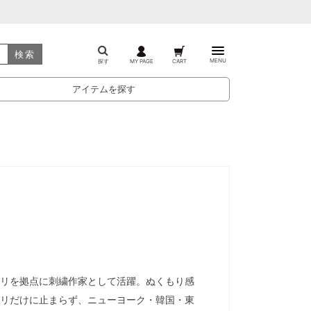
検索
MENU
探す
MY PAGE
CART
アイテムを探す
リを拠点に刺繍作家として活躍。ぬくもり感
リだけに止まらず、ニューヨーク・韓国・東