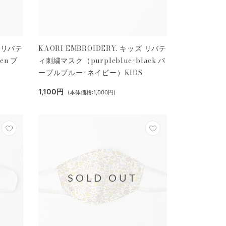
ズ リバテ
KAORI EMBROIDERY. キッズ リバテ
en ブ
ィ刺繍マスク（purpleblue×black パ
ープルブルー×ネイビー）KIDS
1,100円
(本体価格:1,000円)
SOLD OUT