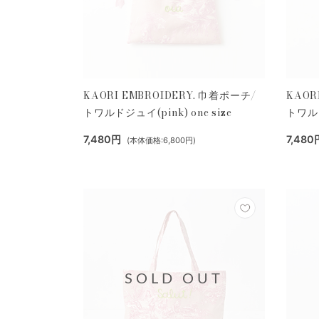
KAORI EMBROIDERY. 巾着ポーチ/
KAOR
トワルドジュイ(pink) one size
トワルド
7,480円
7,480
(本体価格:6,800円)
SOLD OUT