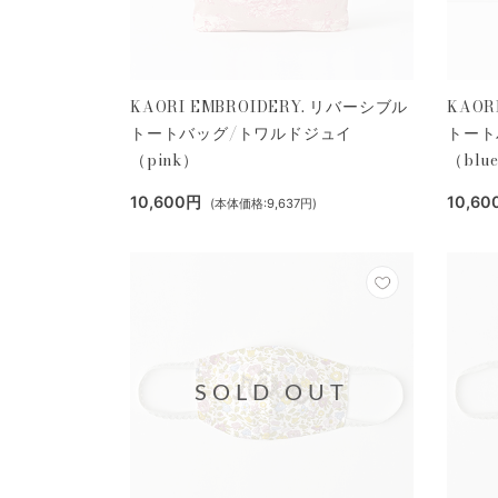
KAORI EMBROIDERY. リバーシブル
KAOR
トートバッグ/トワルドジュイ
トート
（pink）
（blu
10,600円
10,60
(本体価格:9,637円)
SOLD OUT