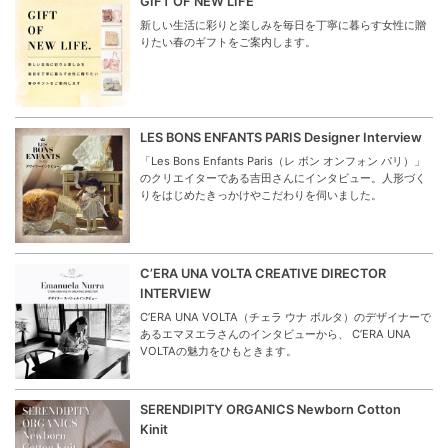
ご紹介。
パリのママが愛する娘を想って仕立てたかわいい
服 LOUIS LOUISE（ルイルイーズ）
パリからやって来たベビーとキッズウェアのブランド
「LOUIS LOUISEルイ ルイーズ」。リリエネネに再登場し
たルイルイーズの魅力をご紹介します。
GIFT OF NEW LIFE
新しい生活に彩りと楽しみを毎日を丁寧に暮らす女性に贈
りたい春のギフトをご案内します。
LES BONS ENFANTS PARIS Designer Interview
「Les Bons Enfants Paris（レ ボン オンフォン パリ）」
のクリエイターである吉田さんにインタビュー。人形づく
りをはじめたきっかけやこだわりを伺いました。