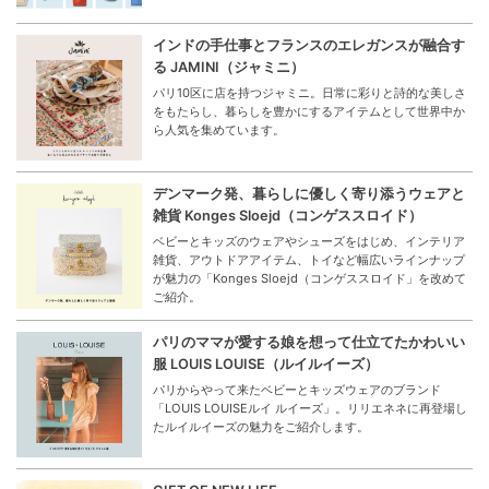
特集
New Beginnings Essentials - 新生活の始まりに
「あったら、うれしい」を集めました！
“New Beginnings Essentials”として、新生活を応援する
アイテムや学校・職場にあったら便利なグッズを集めまし
た。
インドの手仕事とフランスのエレガンスが融合す
る JAMINI（ジャミニ）
パリ10区に店を持つジャミニ。日常に彩りと詩的な美しさ
をもたらし、暮らしを豊かにするアイテムとして世界中か
ら人気を集めています。
デンマーク発、暮らしに優しく寄り添うウェアと
雑貨 Konges Sloejd（コンゲススロイド）
ベビーとキッズのウェアやシューズをはじめ、インテリア
雑貨、アウトドアアイテム、トイなど幅広いラインナップ
が魅力の「Konges Sloejd（コンゲススロイド」を改めて