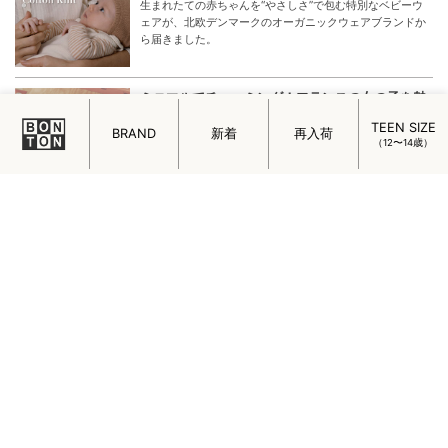
C’ERA UNA VOLTA CREATIVE DIRECTOR
INTERVIEW
C’ERA UNA VOLTA（チェラ ウナ ボルタ）のデザイナーで
あるエマヌエラさんのインタビューから、 C’ERA UNA
VOLTAの魅力をひもときます。
TEEN SIZE
BRAND
新着
再入荷
（12〜14歳）
SERENDIPITY ORGANICS Newborn Cotton
Kinit
生まれたての赤ちゃんを“やさしさ”で包む特別なベビーウ
ェアが、北欧デンマークのオーガニックウェアブランドか
ら届きました。
ミニマルでチャーミング！フランスの女の子を魅
了するメイド・イン・パリのアクセサリー
フランスの女の子を魅了するメイド・イン・パリのアクセ
サリー「ADORABILI（アドラビリ）」についてご紹介しま
す。
はじめまして。ADADA