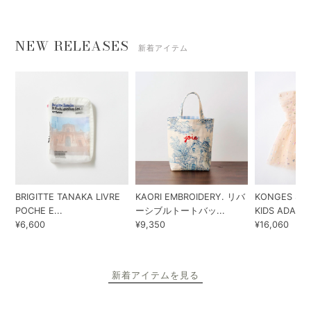
早く手元に商品が欲しいという方に、平日午前中にいただいたご注
文は即日発送が可能。（土日祝日は除きます。）大切な商品の梱包
は手作業でひとつひとつ丁寧に、心をこめて行っております。プレ
ゼント用ラッピングも種類豊富にご用意しております。
即・翌日発送
ただ今のご注文で
8月6日
に発送予定
※配送について詳しくはこちら
NEW RELEASES
新着アイテム