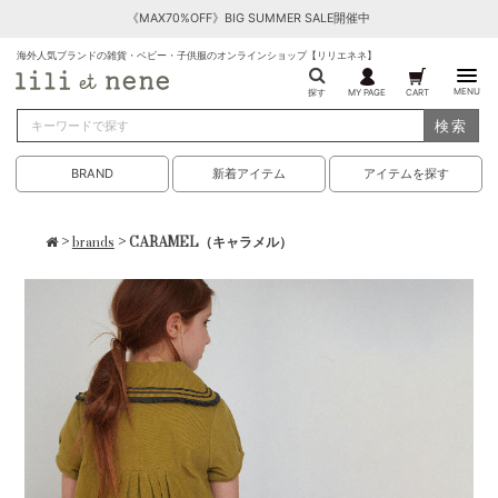
《MAX70%OFF》BIG SUMMER SALE開催中
海外人気ブランドの雑貨・ベビー・子供服のオンラインショップ【リリエネネ】
MENU
探す
MY PAGE
CART
検索
BRAND
新着アイテム
アイテムを探す
>
brands
> CARAMEL（キャラメル）