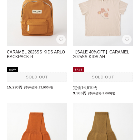
CARAMEL 2025SS KIDS ARLO
【SALE 40%OFF】CARAMEL
BACKPACK R …
2025SS KIDS AH …
SOLD OUT
SOLD OUT
15,290円
定価16,610円
(本体価格:13,900円)
9,966円
(本体価格:9,060円)