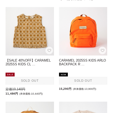
【SALE 40%OFF】CARAMEL
CARAMEL 2025SS KIDS ARLO
2025SS KIDS CL …
BACKPACK R …
SOLD OUT
SOLD OUT
定価19,140円
15,290円
(本体価格:13,900円)
11,484円
(本体価格:10,440円)