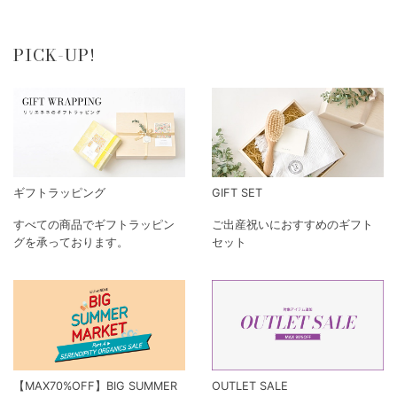
BRIGITTE TANAKA LIVRE
KAORI EMBROIDERY. リバ
KONGES SLO
POCHE E...
ーシブルトートバッ...
KIDS ADA...
¥6,600
¥9,350
¥16,060
新着アイテムを見る
PICK-UP!
ギフトラッピング
GIFT SET
すべての商品でギフトラッピン
ご出産祝いにおすすめのギフト