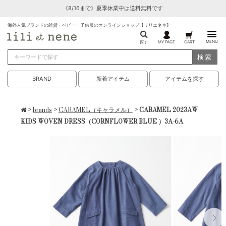
《8/16まで》夏季休業中は送料無料です
海外人気ブランドの雑貨・ベビー・子供服のオンラインショップ【リリエネネ】
MENU
探す
MY PAGE
CART
検索
BRAND
新着アイテム
アイテムを探す
>
brands
>
CARAMEL（キャラメル）
> CARAMEL 2023AW
KIDS WOVEN DRESS（CORNFLOWER BLUE ）3A-6A