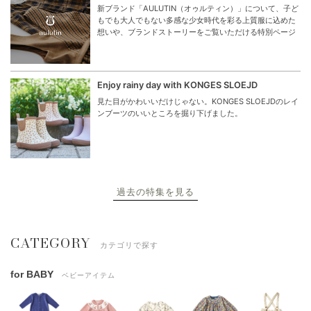
新ブランド「AULUTIN（オゥルティン）」について、子ど
もでも大人でもない多感な少女時代を彩る上質服に込めた
想いや、ブランドストーリーをご覧いただける特別ページ
Enjoy rainy day with KONGES SLOEJD
見た目がかわいいだけじゃない。KONGES SLOEJDのレイ
ンブーツのいいところを掘り下げました。
過去の特集を見る
CATEGORY
カテゴリで探す
for BABY
ベビーアイテム