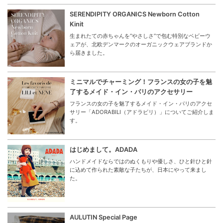
SERENDIPITY ORGANICS Newborn Cotton
Kinit
生まれたての赤ちゃんを“やさしさ”で包む特別なベビーウ
ェアが、北欧デンマークのオーガニックウェアブランドか
ら届きました。
ミニマルでチャーミング！フランスの女の子を魅
了するメイド・イン・パリのアクセサリー
フランスの女の子を魅了するメイド・イン・パリのアクセ
サリー「ADORABILI（アドラビリ）」についてご紹介しま
す。
はじめまして。ADADA
ハンドメイドならではのぬくもりや優しさ、ひと針ひと針
に込めて作られた素敵な子たちが、日本にやって来まし
た。
AULUTIN Special Page