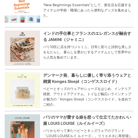
“New Beginnings Essentials”として、新生活を応援する
アイテムや学校・職場にあったら便利なグッズを集めまし
た。
インドの手仕事とフランスのエレガンスが融合す
る JAMINI（ジャミニ）
パリ10区に店を持つジャミニ。日常に彩りと詩的な美しさ
をもたらし、暮らしを豊かにするアイテムとして世界中か
ら人気を集めています。
デンマーク発、暮らしに優しく寄り添うウェアと
雑貨 Konges Sloejd（コンゲススロイド）
ベビーとキッズのウェアやシューズをはじめ、インテリア
雑貨、アウトドアアイテム、トイなど幅広いラインナップ
が魅力の「Konges Sloejd（コンゲススロイド」を改めて
ご紹介。
パリのママが愛する娘を想って仕立てたかわいい
服 LOUIS LOUISE（ルイルイーズ）
パリからやって来たベビーとキッズウェアのブランド
「LOUIS LOUISEルイ ルイーズ」。リリエネネに再登場し