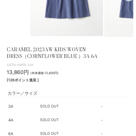
CARAMEL 2023AW KIDS WOVEN
DRESS（CORNFLOWER BLUE ）3A-6A
ca3a-malik-cor
13,860円
(本体価格:12,600円)
[126ポイント進呈 ]
カラー／サイズ
SOLD OUT
3A
-
SOLD OUT
4A
-
SOLD OUT
6A
-