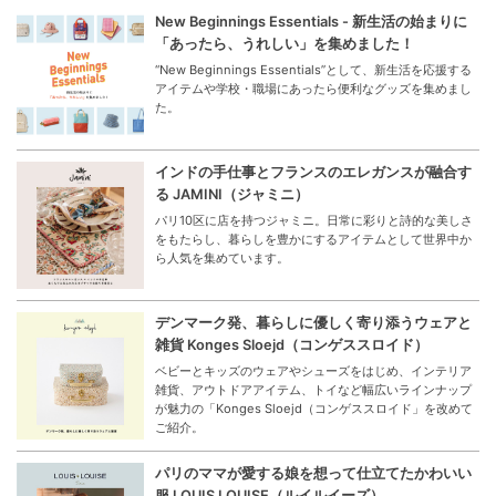
New Beginnings Essentials - 新生活の始まりに
「あったら、うれしい」を集めました！
“New Beginnings Essentials”として、新生活を応援する
アイテムや学校・職場にあったら便利なグッズを集めまし
た。
インドの手仕事とフランスのエレガンスが融合す
る JAMINI（ジャミニ）
パリ10区に店を持つジャミニ。日常に彩りと詩的な美しさ
をもたらし、暮らしを豊かにするアイテムとして世界中か
ら人気を集めています。
デンマーク発、暮らしに優しく寄り添うウェアと
雑貨 Konges Sloejd（コンゲススロイド）
ベビーとキッズのウェアやシューズをはじめ、インテリア
雑貨、アウトドアアイテム、トイなど幅広いラインナップ
が魅力の「Konges Sloejd（コンゲススロイド」を改めて
ご紹介。
パリのママが愛する娘を想って仕立てたかわいい
服 LOUIS LOUISE（ルイルイーズ）