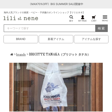
《MAX70%OFF》BIG SUMMER SALE開催中
海外人気ブランドの雑貨・ベビー・子供服のオンラインショップ【リリエネネ】
MENU
探す
MY PAGE
CART
検索
BRAND
新着アイテム
アイテムを探す
>
brands
> BRIGITTE TANAKA（ブリジット タナカ）