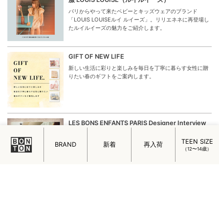
パリからやって来たベビーとキッズウェアのブランド
「LOUIS LOUISEルイ ルイーズ」。リリエネネに再登場し
たルイルイーズの魅力をご紹介します。
GIFT OF NEW LIFE
新しい生活に彩りと楽しみを毎日を丁寧に暮らす女性に贈
りたい春のギフトをご案内します。
LES BONS ENFANTS PARIS Designer Interview
「Les Bons Enfants Paris（レ ボン オンフォン パリ）」
TEEN SIZE
のクリエイターである吉田さんにインタビュー。人形づく
BRAND
新着
再入荷
（12〜14歳）
りをはじめたきっかけやこだわりを伺いました。
C’ERA UNA VOLTA CREATIVE DIRECTOR
INTERVIEW
C’ERA UNA VOLTA（チェラ ウナ ボルタ）のデザイナーで
あるエマヌエラさんのインタビューから、 C’ERA UNA