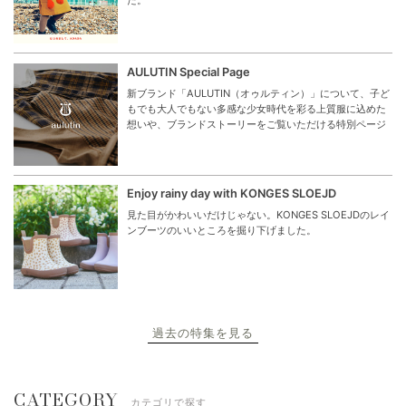
た。
AULUTIN Special Page
新ブランド「AULUTIN（オゥルティン）」について、子ど
もでも大人でもない多感な少女時代を彩る上質服に込めた
想いや、ブランドストーリーをご覧いただける特別ページ
Enjoy rainy day with KONGES SLOEJD
見た目がかわいいだけじゃない。KONGES SLOEJDのレイ
ンブーツのいいところを掘り下げました。
過去の特集を見る
CATEGORY
カテゴリで探す