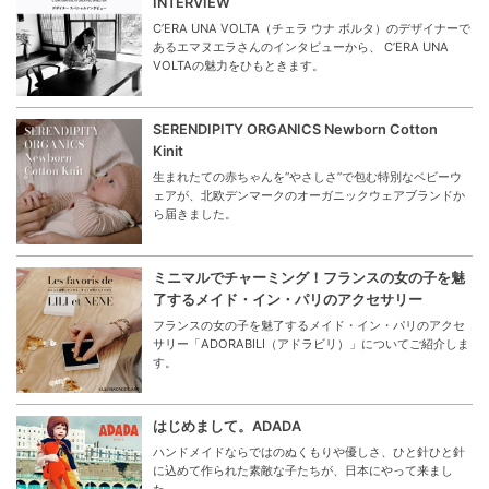
INTERVIEW
C’ERA UNA VOLTA（チェラ ウナ ボルタ）のデザイナーで
あるエマヌエラさんのインタビューから、 C’ERA UNA
VOLTAの魅力をひもときます。
SERENDIPITY ORGANICS Newborn Cotton
Kinit
生まれたての赤ちゃんを“やさしさ”で包む特別なベビーウ
ェアが、北欧デンマークのオーガニックウェアブランドか
ら届きました。
ミニマルでチャーミング！フランスの女の子を魅
了するメイド・イン・パリのアクセサリー
フランスの女の子を魅了するメイド・イン・パリのアクセ
サリー「ADORABILI（アドラビリ）」についてご紹介しま
す。
はじめまして。ADADA
ハンドメイドならではのぬくもりや優しさ、ひと針ひと針
に込めて作られた素敵な子たちが、日本にやって来まし