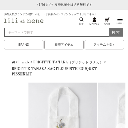
《8/16まで》夏季休業中は送料無料です
海外人気ブランドの雑貨・ベビー・子供服のオンラインショップ【リリエネネ】
MENU
探す
MY PAGE
CART
検索
BRAND
新着アイテム
アイテムを探す
>
brands
>
BRIGITTE TANAKA（ブリジット タナカ）
>
BRIGITTE TANAKA SAC FLEURISTE BOUQUET
PISSENLIT