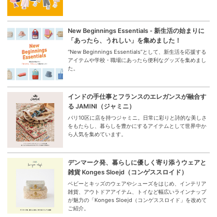
New Beginnings Essentials - 新生活の始まりに
「あったら、うれしい」を集めました！
“New Beginnings Essentials”として、新生活を応援する
アイテムや学校・職場にあったら便利なグッズを集めまし
た。
インドの手仕事とフランスのエレガンスが融合す
る JAMINI（ジャミニ）
パリ10区に店を持つジャミニ。日常に彩りと詩的な美しさ
をもたらし、暮らしを豊かにするアイテムとして世界中か
ら人気を集めています。
デンマーク発、暮らしに優しく寄り添うウェアと
雑貨 Konges Sloejd（コンゲススロイド）
ベビーとキッズのウェアやシューズをはじめ、インテリア
雑貨、アウトドアアイテム、トイなど幅広いラインナップ
が魅力の「Konges Sloejd（コンゲススロイド」を改めて
ご紹介。