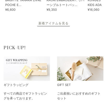
BRIGITTE TANAKA LIVRE
KAORI EMBROIDERY. リバ
KONGES SLO
POCHE E...
ーシブルトートバッ...
KIDS ADA...
¥6,600
¥9,350
¥16,060
新着アイテムを見る
PICK-UP!
ギフトラッピング
GIFT SET
すべての商品でギフトラッピン
ご出産祝いにおすすめのギフト
グを承っております。
セット