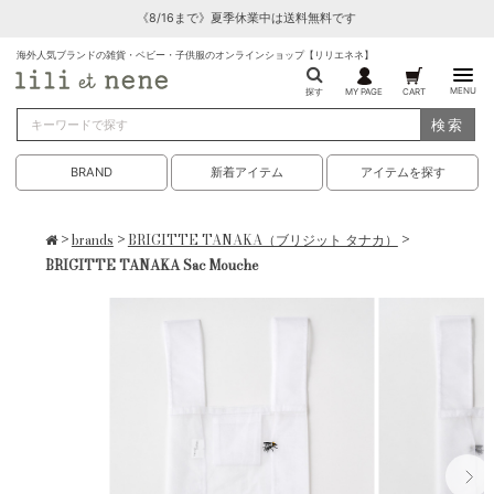
《8/16まで》夏季休業中は送料無料です
海外人気ブランドの雑貨・ベビー・子供服のオンラインショップ【リリエネネ】
MENU
探す
MY PAGE
CART
検索
BRAND
新着アイテム
アイテムを探す
>
brands
>
BRIGITTE TANAKA（ブリジット タナカ）
>
BRIGITTE TANAKA Sac Mouche