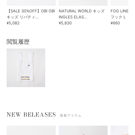
【SALE 30%OFF】OBI OBI
NATURAL WORLD キッズ
FOG LINEN
キッズ リバティ...
INGLES ELAS...
フック L
¥5,082
¥5,830
¥660
閲覧履歴
NEW RELEASES
新着アイテム