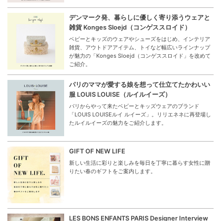
デンマーク発、暮らしに優しく寄り添うウェアと
雑貨 Konges Sloejd（コンゲススロイド）
ベビーとキッズのウェアやシューズをはじめ、インテリア
雑貨、アウトドアアイテム、トイなど幅広いラインナップ
が魅力の「Konges Sloejd（コンゲススロイド」を改めて
ご紹介。
パリのママが愛する娘を想って仕立てたかわいい
服 LOUIS LOUISE（ルイルイーズ）
パリからやって来たベビーとキッズウェアのブランド
「LOUIS LOUISEルイ ルイーズ」。リリエネネに再登場し
たルイルイーズの魅力をご紹介します。
GIFT OF NEW LIFE
新しい生活に彩りと楽しみを毎日を丁寧に暮らす女性に贈
りたい春のギフトをご案内します。
LES BONS ENFANTS PARIS Designer Interview