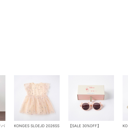
 リバ
KONGES SLOEJD 2026SS
【SALE 30%OFF】
KO