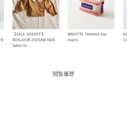
【SALE 40%OFF】
BRIGITTE TANAKA Sac
AD
ER
BONJOUR 2025AW KIDS
Aspro
Co
Sailor bl...
閲覧履歴