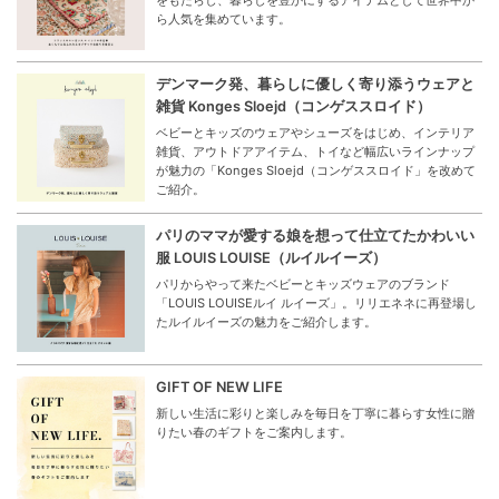
ら人気を集めています。
デンマーク発、暮らしに優しく寄り添うウェアと
雑貨 Konges Sloejd（コンゲススロイド）
ベビーとキッズのウェアやシューズをはじめ、インテリア
雑貨、アウトドアアイテム、トイなど幅広いラインナップ
が魅力の「Konges Sloejd（コンゲススロイド」を改めて
ご紹介。
パリのママが愛する娘を想って仕立てたかわいい
服 LOUIS LOUISE（ルイルイーズ）
パリからやって来たベビーとキッズウェアのブランド
「LOUIS LOUISEルイ ルイーズ」。リリエネネに再登場し
たルイルイーズの魅力をご紹介します。
GIFT OF NEW LIFE
新しい生活に彩りと楽しみを毎日を丁寧に暮らす女性に贈
りたい春のギフトをご案内します。