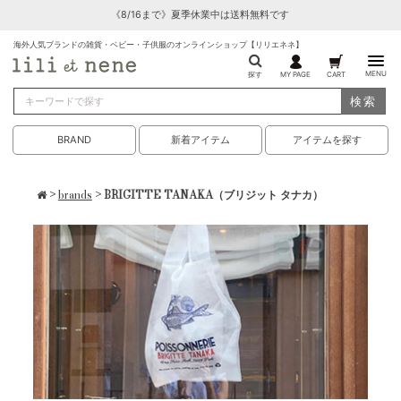
《8/16まで》夏季休業中は送料無料です
海外人気ブランドの雑貨・ベビー・子供服のオンラインショップ【リリエネネ】
MENU
探す
MY PAGE
CART
検索
BRAND
新着アイテム
アイテムを探す
>
brands
> BRIGITTE TANAKA（ブリジット タナカ）