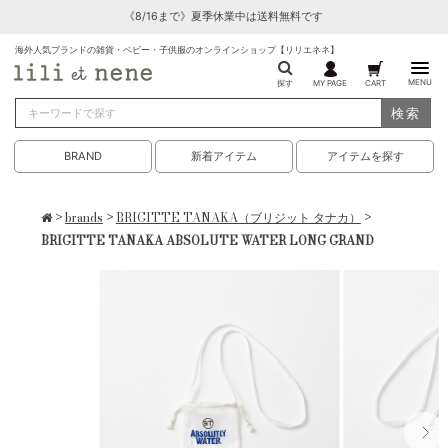
《8/16まで》夏季休業中は送料無料です
海外人気ブランドの雑貨・ベビー・子供服のオンラインショップ【リリエネネ】
MENU
探す
MY PAGE
CART
検索
BRAND
新着アイテム
アイテムを探す
>
brands
>
BRIGITTE TANAKA（ブリジット タナカ）
>
BRIGITTE TANAKA ABSOLUTE WATER LONG GRAND