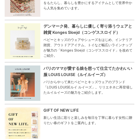
をもたらし、暮らしを豊かにするアイテムとして世界中か
ら人気を集めています。
デンマーク発、暮らしに優しく寄り添うウェアと
雑貨 Konges Sloejd（コンゲススロイド）
ベビーとキッズのウェアやシューズをはじめ、インテリア
雑貨、アウトドアアイテム、トイなど幅広いラインナップ
が魅力の「Konges Sloejd（コンゲススロイド」を改めて
ご紹介。
パリのママが愛する娘を想って仕立てたかわいい
服 LOUIS LOUISE（ルイルイーズ）
パリからやって来たベビーとキッズウェアのブランド
「LOUIS LOUISEルイ ルイーズ」。リリエネネに再登場し
たルイルイーズの魅力をご紹介します。
GIFT OF NEW LIFE
新しい生活に彩りと楽しみを毎日を丁寧に暮らす女性に贈
りたい春のギフトをご案内します。