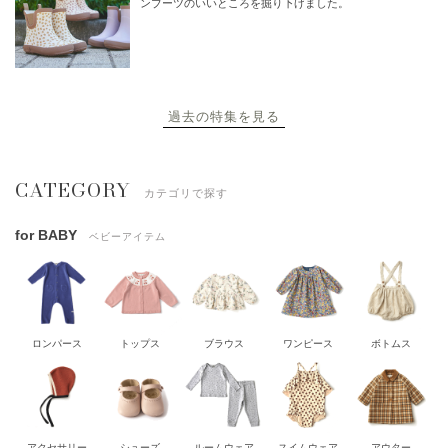
ンブーツのいいところを掘り下げました。
過去の特集を見る
CATEGORY
カテゴリで探す
for BABY
ベビーアイテム
ロンパース
トップス
ブラウス
ワンピース
ボトムス
アクセサリー
シューズ
ルームウェア
スイムウェア
アウター