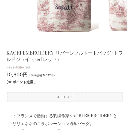
KAORI EMBROIDERY. リバーシブルトートバッグ/トワ
ルドジュイ（red レッド）
ke2s-toile-red
10,600円
(本体価格:9,637円)
[96ポイント進呈 ]
SOLD OUT
・フランスで活動する刺繍作家KAORI EMBROIDERY.と
リリエネネのコラボレーション通学バッグ。