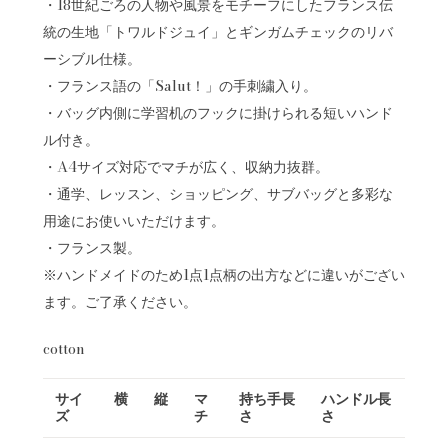
・18世紀ごろの人物や風景をモチーフにしたフランス伝
統の生地「トワルドジュイ」とギンガムチェックのリバ
ーシブル仕様。
・フランス語の「Salut！」の手刺繍入り。
・バッグ内側に学習机のフックに掛けられる短いハンド
ル付き。
・A4サイズ対応でマチが広く、収納力抜群。
・通学、レッスン、ショッピング、サブバッグと多彩な
用途にお使いいただけます。
・フランス製。
※ハンドメイドのため1点1点柄の出方などに違いがござい
ます。ご了承ください。
cotton
サイ
横
縦
マ
持ち手長
ハンドル長
ズ
チ
さ
さ