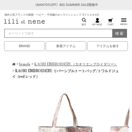
《MAX70%OFF》BIG SUMMER SALE開催中
海外人気ブランドの雑貨・ベビー・子供服のオンラインショップ【リリエネネ】
MENU
探す
MY PAGE
CART
検索
BRAND
新着アイテム
アイテムを探す
>
brands
>
KAORI EMBROIDERY.（カオリエンブロイダリー）
> KAORI EMBROIDERY. リバーシブルトートバッグ/トワルドジュ
イ（red レッド）