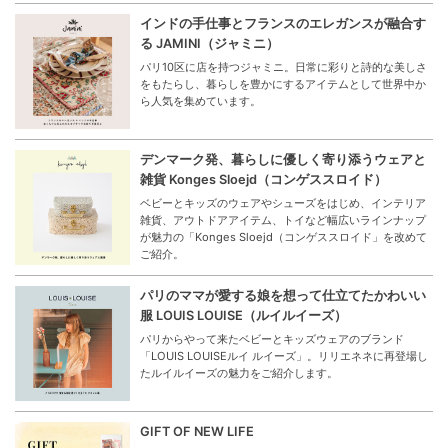
インドの手仕事とフランスのエレガンスが融合す
る JAMINI（ジャミニ）
パリ10区に店を持つジャミニ。日常に彩りと詩的な美しさ
をもたらし、暮らしを豊かにするアイテムとして世界中か
ら人気を集めています。
デンマーク発、暮らしに優しく寄り添うウェアと
雑貨 Konges Sloejd（コンゲススロイド）
ベビーとキッズのウェアやシューズをはじめ、インテリア
雑貨、アウトドアアイテム、トイなど幅広いラインナップ
が魅力の「Konges Sloejd（コンゲススロイド」を改めて
ご紹介。
パリのママが愛する娘を想って仕立てたかわいい
服 LOUIS LOUISE（ルイルイーズ）
パリからやって来たベビーとキッズウェアのブランド
「LOUIS LOUISEルイ ルイーズ」。リリエネネに再登場し
たルイルイーズの魅力をご紹介します。
GIFT OF NEW LIFE