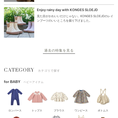
Enjoy rainy day with KONGES SLOEJD
見た目がかわいいだけじゃない。KONGES SLOEJDのレイ
ンブーツのいいところを掘り下げました。
過去の特集を見る
CATEGORY
カテゴリで探す
for BABY
ベビーアイテム
ロンパース
トップス
ブラウス
ワンピース
ボトムス