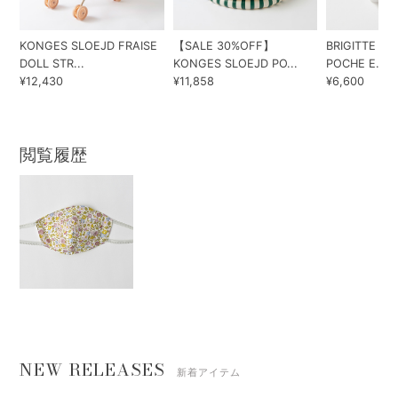
KONGES SLOEJD FRAISE
【SALE 30%OFF】
BRIGITTE TA
DOLL STR...
KONGES SLOEJD PO...
POCHE E...
¥12,430
¥11,858
¥6,600
閲覧履歴
NEW RELEASES
新着アイテム