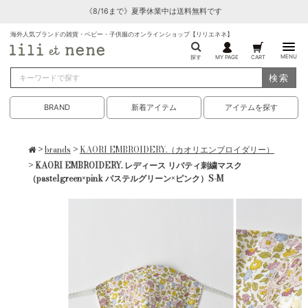
《8/16まで》夏季休業中は送料無料です
海外人気ブランドの雑貨・ベビー・子供服のオンラインショップ【リリエネネ】
MENU
探す
MY PAGE
CART
検索
BRAND
新着アイテム
アイテムを探す
>
brands
>
KAORI EMBROIDERY.（カオリエンブロイダリー）
> KAORI EMBROIDERY. レディース リバティ刺繍マスク
（pastelgreen×pink パステルグリーン×ピンク）S-M