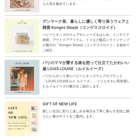
ら人気を集めています。
デンマーク発、暮らしに優しく寄り添うウェアと
雑貨 Konges Sloejd（コンゲススロイド）
ベビーとキッズのウェアやシューズをはじめ、インテリア
雑貨、アウトドアアイテム、トイなど幅広いラインナップ
が魅力の「Konges Sloejd（コンゲススロイド」を改めて
ご紹介。
パリのママが愛する娘を想って仕立てたかわいい
服 LOUIS LOUISE（ルイルイーズ）
パリからやって来たベビーとキッズウェアのブランド
「LOUIS LOUISEルイ ルイーズ」。リリエネネに再登場し
たルイルイーズの魅力をご紹介します。
GIFT OF NEW LIFE
新しい生活に彩りと楽しみを毎日を丁寧に暮らす女性に贈
りたい春のギフトをご案内します。