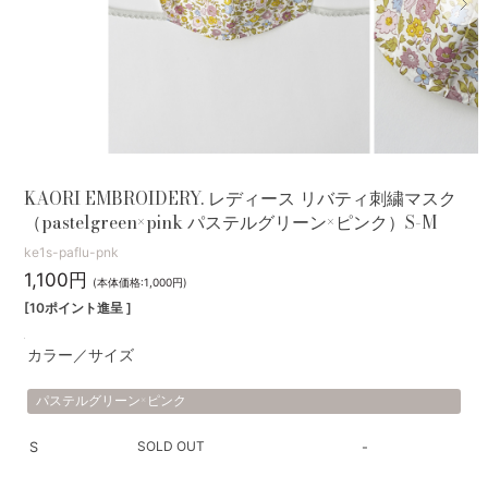
KAORI EMBROIDERY. レディース リバティ刺繍マスク
（pastelgreen×pink パステルグリーン×ピンク）S-M
ke1s-paflu-pnk
1,100円
(本体価格:1,000円)
[10ポイント進呈 ]
カラー／サイズ
パステルグリーン×ピンク
SOLD OUT
S
-