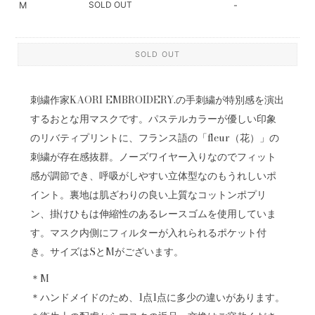
SOLD OUT
M
-
SOLD OUT
刺繍作家KAORI EMBROIDERY.の手刺繍が特別感を演出
するおとな用マスクです。パステルカラーが優しい印象
のリバティプリントに、フランス語の「fleur（花）」の
刺繍が存在感抜群。ノーズワイヤー入りなのでフィット
感が調節でき、呼吸がしやすい立体型なのもうれしいポ
イント。裏地は肌ざわりの良い上質なコットンポプリ
ン、掛けひもは伸縮性のあるレースゴムを使用していま
す。マスク内側にフィルターが入れられるポケット付
き。サイズはSとMがございます。
＊M
＊ハンドメイドのため、1点1点に多少の違いがあります。