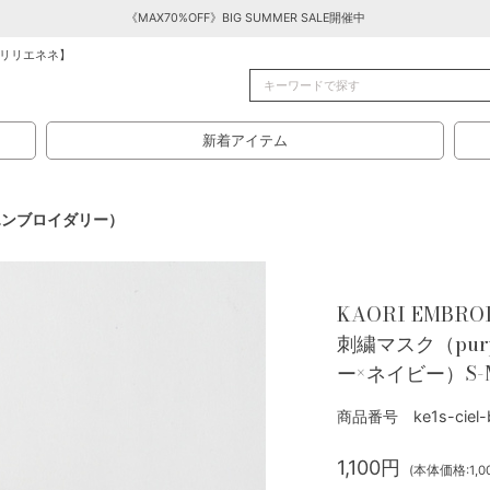
《MAX70%OFF》BIG SUMMER SALE開催中
リリエネネ】
新着アイテム
オリエンブロイダリー）
KAORI EMBR
刺繍マスク（purp
ー×ネイビー）S-
商品番号 ke1s-ciel-b
1,100円
(本体価格:1,0