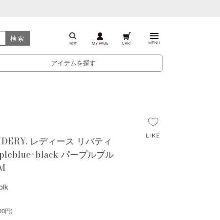
検索
MENU
探す
MY PAGE
CART
アイテムを探す
OIDERY. レディース リバティ
leblue×black パープルブル
M
lk
00円)