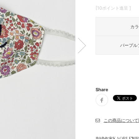
[10ポイント進呈 ]
カラ
パープル
Share
刺繍作家KAORI E