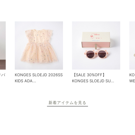
 リバ
KONGES SLOEJD 2026SS
【SALE 30%OFF】
KO
KIDS ADA...
KONGES SLOEJD SU...
WE
新着アイテムを見る