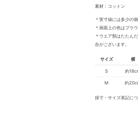
素材：コットン
＊実寸値には多少の個
＊画面上の色はブラウ
＊ウエア類はたたんだ
合がございます。
サイズ
横
S
約18c
M
約20c
採寸・サイズ表記につ