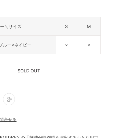
ー＼サイズ
S
M
ブルー×ネイビー
×
×
SOLD OUT
MBROIDERY.の手刺繍が特別感を演出するおとな用マ