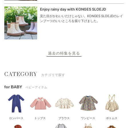
Enjoy rainy day with KONGES SLOEJD
見た目がかわいいだけじゃない。KONGES SLOEJDのレイ
ンブーツのいいところを掘り下げました。
過去の特集を見る
CATEGORY
カテゴリで探す
for BABY
ベビーアイテム
ロンパース
トップス
ブラウス
ワンピース
ボトムス