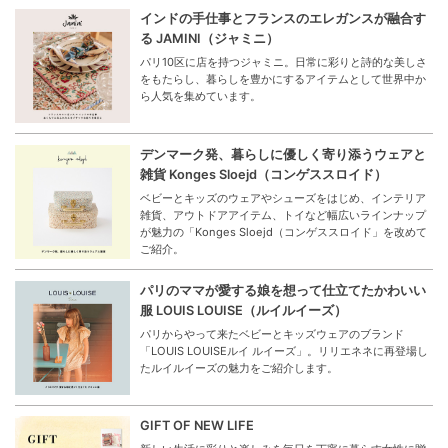
インドの手仕事とフランスのエレガンスが融合す
る JAMINI（ジャミニ）
パリ10区に店を持つジャミニ。日常に彩りと詩的な美しさ
をもたらし、暮らしを豊かにするアイテムとして世界中か
ら人気を集めています。
デンマーク発、暮らしに優しく寄り添うウェアと
雑貨 Konges Sloejd（コンゲススロイド）
ベビーとキッズのウェアやシューズをはじめ、インテリア
雑貨、アウトドアアイテム、トイなど幅広いラインナップ
が魅力の「Konges Sloejd（コンゲススロイド」を改めて
ご紹介。
パリのママが愛する娘を想って仕立てたかわいい
服 LOUIS LOUISE（ルイルイーズ）
パリからやって来たベビーとキッズウェアのブランド
「LOUIS LOUISEルイ ルイーズ」。リリエネネに再登場し
たルイルイーズの魅力をご紹介します。
GIFT OF NEW LIFE