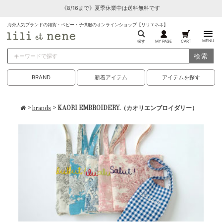
《8/16まで》夏季休業中は送料無料です
海外人気ブランドの雑貨・ベビー・子供服のオンラインショップ【リリエネネ】
MENU
探す
MY PAGE
CART
検索
BRAND
新着アイテム
アイテムを探す
>
brands
> KAORI EMBROIDERY.（カオリエンブロイダリー）