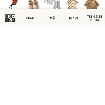
TEEN SIZE
アクセサリー
シューズ
ルームウェア
スイムウェア
アウター
BRAND
新着
再入荷
（12〜14歳）
for KIDS
キッズアイテム
トップス
ブラウス
ワンピース
ボトムス
アクセサリー
シューズ
ルームウェア
スイムウェア
アウター
OTHER
その他雑貨アイテム