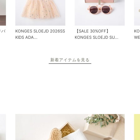
 リバ
KONGES SLOEJD 2026SS
【SALE 30%OFF】
KO
KIDS ADA...
KONGES SLOEJD SU...
WE
新着アイテムを見る