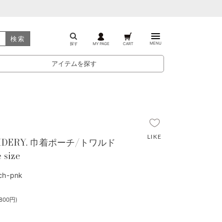
検索
MENU
探す
MY PAGE
CART
アイテムを探す
OIDERY. 巾着ポーチ/トワルド
 size
h-pnk
800円)