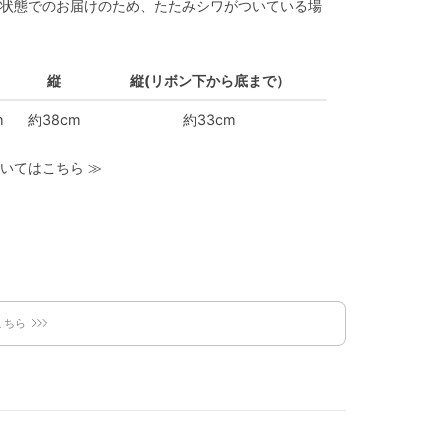
状態でのお届けのため、たたみシワがついている場
縦
縦(リボン下から底まで）
m
約38cm
約33cm
いてはこちら
≫
こちら