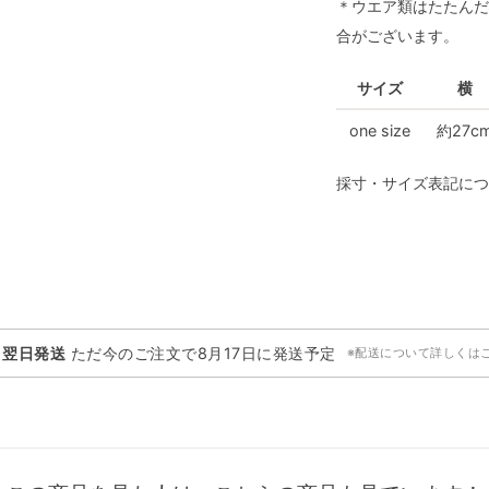
＊ウエア類はたたんだ
合がございます。
サイズ
横
one size
約27c
採寸・サイズ表記につ
・翌日発送
ただ今のご注文で
8月17日
に発送予定
※配送について詳しくは