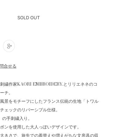
SOLD OUT
繍作家KAORI EMBROIDERY.とリリエネネのコ
ーチ。
や風景をモチーフにしたフランス伝統の生地「トワル
チェックのリバーシブル仕様。
i」の手刺繍入り。
ボンを使用した大人っぽいデザインです。
大きさで、旅先での着替えや増えがちな文房具の収