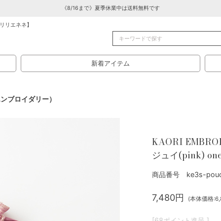
《8/16まで》夏季休業中は送料無料です
リリエネネ】
新着アイテム
オリエンブロイダリー）
KAORI EMBR
ジュイ(pink) one
商品番号 ke3s-pouc
7,480円
(本体価格:6,
[68ポイント進呈 ]