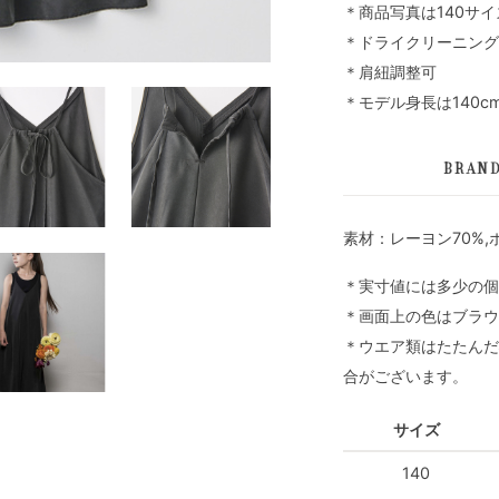
＊商品写真は140サ
＊ドライクリーニング
＊肩紐調整可
＊モデル身長は140c
BRAN
素材：レーヨン70%,
＊実寸値には多少の個
＊画面上の色はブラウ
＊ウエア類はたたんだ
合がございます。
サイズ
140