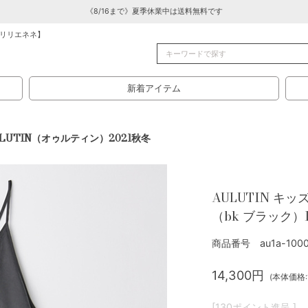
《8/16まで》夏季休業中は送料無料です
リリエネネ】
新着アイテム
ULUTIN（オゥルティン）2021秋冬
AULUTIN キ
（bk ブラック）1
商品番号 au1a-1000
14,300円
(本体価格:1
[130ポイント進呈 ]