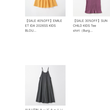
【SALE 40%OFF】EMILE
【SALE 30%OFF】SUN
ET IDA 2026SS KIDS
CHILD KIDS Tee
BLOU...
shirt（Burg...
AULUTIN キッズ キャミソ