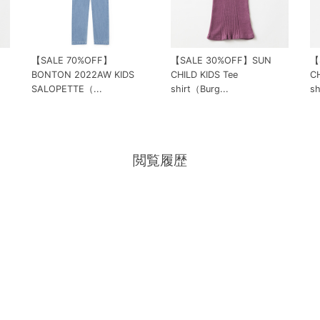
【SALE 70%OFF】
【SALE 30%OFF】SUN
【
BONTON 2022AW KIDS
CHILD KIDS Tee
CH
SALOPETTE（...
shirt（Burg...
sh
閲覧履歴