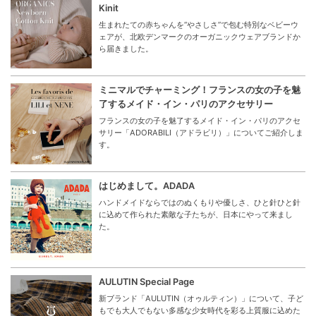
Kinit
生まれたての赤ちゃんを“やさしさ”で包む特別なベビーウ
ェアが、北欧デンマークのオーガニックウェアブランドか
ら届きました。
ミニマルでチャーミング！フランスの女の子を魅
了するメイド・イン・パリのアクセサリー
フランスの女の子を魅了するメイド・イン・パリのアクセ
サリー「ADORABILI（アドラビリ）」についてご紹介しま
す。
はじめまして。ADADA
ハンドメイドならではのぬくもりや優しさ、ひと針ひと針
に込めて作られた素敵な子たちが、日本にやって来まし
た。
AULUTIN Special Page
新ブランド「AULUTIN（オゥルティン）」について、子ど
もでも大人でもない多感な少女時代を彩る上質服に込めた