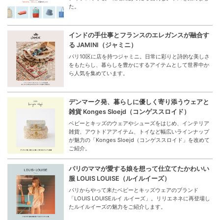
た。
インドの手仕事とフランスのエレガンスが融合す
る JAMINI（ジャミニ）
パリ10区に店を持つジャミニ。日常に彩りと詩的な美しさ
をもたらし、暮らしを豊かにするアイテムとして世界中か
ら人気を集めています。
デンマーク発、暮らしに優しく寄り添うウェアと
雑貨 Konges Sloejd（コンゲススロイド）
ベビーとキッズのウェアやシューズをはじめ、インテリア
雑貨、アウトドアアイテム、トイなど幅広いラインナップ
が魅力の「Konges Sloejd（コンゲススロイド」を改めて
ご紹介。
パリのママが愛する娘を想って仕立てたかわいい
服 LOUIS LOUISE（ルイルイーズ）
パリからやって来たベビーとキッズウェアのブランド
「LOUIS LOUISEルイ ルイーズ」。リリエネネに再登場し
たルイルイーズの魅力をご紹介します。