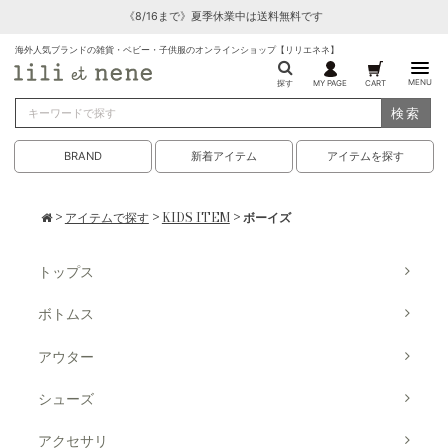
《8/16まで》夏季休業中は送料無料です
海外人気ブランドの雑貨・ベビー・子供服のオンラインショップ【リリエネネ】
MENU
探す
MY PAGE
CART
検索
BRAND
新着アイテム
アイテムを探す
>
アイテムで探す
>
KIDS ITEM
> ボーイズ
トップス
ボトムス
アウター
シューズ
アクセサリ