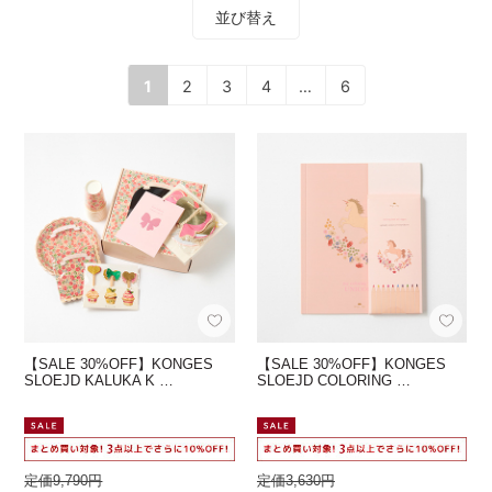
並び替え
1
2
3
4
…
6
【SALE 30%OFF】KONGES
【SALE 30%OFF】KONGES
SLOEJD KALUKA K …
SLOEJD COLORING …
定価9,790円
定価3,630円