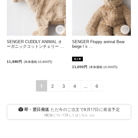
SENGER CUDDLY ANIMAL オ
SENGER Floppy animal Bear
ーガニックコットンチェリー …
beige / s …
11,880円
(本体価格:10,800円)
11,000円
(本体価格:10,000円)
1
2
3
4
…
6
即・翌日発送
ただ今のご注文で
8月17日
に発送予定
※配送について詳しくはこちら