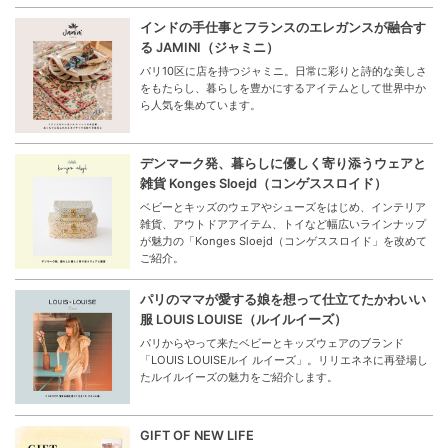
インドの手仕事とフランスのエレガンスが融合す
る JAMINI（ジャミニ）
パリ10区に店を持つジャミニ。日常に彩りと詩的な美しさ
をもたらし、暮らしを豊かにするアイテムとして世界中か
ら人気を集めています。
デンマーク発、暮らしに優しく寄り添うウェアと
雑貨 Konges Sloejd（コンゲススロイド）
ベビーとキッズのウェアやシューズをはじめ、インテリア
雑貨、アウトドアアイテム、トイなど幅広いラインナップ
が魅力の「Konges Sloejd（コンゲススロイド」を改めて
ご紹介。
パリのママが愛する娘を想って仕立てたかわいい
服 LOUIS LOUISE（ルイルイーズ）
パリからやって来たベビーとキッズウェアのブランド
「LOUIS LOUISEルイ ルイーズ」。リリエネネに再登場し
たルイルイーズの魅力をご紹介します。
GIFT OF NEW LIFE