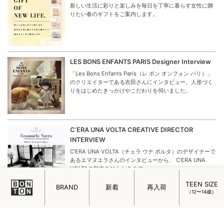
新しい生活に彩りと楽しみを毎日を丁寧に暮らす女性に贈
りたい春のギフトをご案内します。
LES BONS ENFANTS PARIS Designer Interview
「Les Bons Enfants Paris（レ ボン オンフォン パリ）」
のクリエイターである吉田さんにインタビュー。人形づく
りをはじめたきっかけやこだわりを伺いました。
C’ERA UNA VOLTA CREATIVE DIRECTOR
INTERVIEW
C’ERA UNA VOLTA（チェラ ウナ ボルタ）のデザイナーで
あるエマヌエラさんのインタビューから、 C’ERA UNA
VOLTAの魅力をひもときます。
TEEN SIZE
BRAND
新着
再入荷
（12〜14歳）
SERENDIPITY ORGANICS Newborn Cotton
Kinit
生まれたての赤ちゃんを“やさしさ”で包む特別なベビーウ