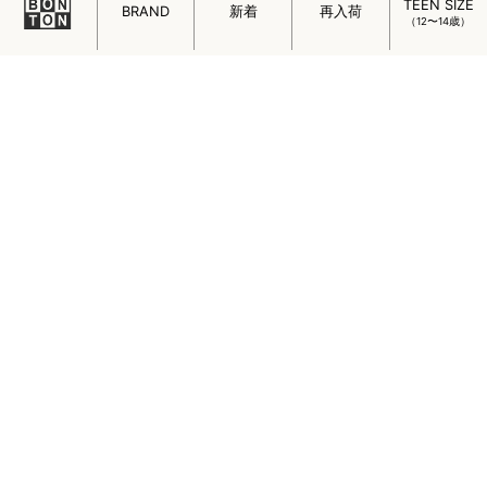
TEEN SIZE
INTERVIEW
BRAND
新着
再入荷
（12〜14歳）
C’ERA UNA VOLTA（チェラ ウナ ボルタ）のデザイナーで
あるエマヌエラさんのインタビューから、 C’ERA UNA
VOLTAの魅力をひもときます。
SERENDIPITY ORGANICS Newborn Cotton
Kinit
生まれたての赤ちゃんを“やさしさ”で包む特別なベビーウ
ェアが、北欧デンマークのオーガニックウェアブランドか
ら届きました。
ミニマルでチャーミング！フランスの女の子を魅
了するメイド・イン・パリのアクセサリー
フランスの女の子を魅了するメイド・イン・パリのアクセ
サリー「ADORABILI（アドラビリ）」についてご紹介しま
す。
はじめまして。ADADA
ハンドメイドならではのぬくもりや優しさ、ひと針ひと針
に込めて作られた素敵な子たちが、日本にやって来まし