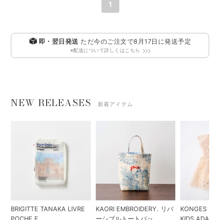
1
即・翌日発送
ただ今のご注文で
8月17日
に発送予定
※配送について詳しくはこちら
NEW RELEASES
新着アイテム
BRIGITTE TANAKA LIVRE
KAORI EMBROIDERY. リバ
KONGES SLO
POCHE E...
ーシブルトートバッ...
KIDS ADA...