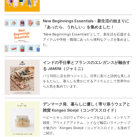
New Beginnings Essentials - 新生活の始まりに
「あったら、うれしい」を集めました！
“New Beginnings Essentials”として、新生活を応援する
アイテムや学校・職場にあったら便利なグッズを集めまし
た。
インドの手仕事とフランスのエレガンスが融合す
る JAMINI（ジャミニ）
パリ10区に店を持つジャミニ。日常に彩りと詩的な美しさ
をもたらし、暮らしを豊かにするアイテムとして世界中か
ら人気を集めています。
デンマーク発、暮らしに優しく寄り添うウェアと
雑貨 Konges Sloejd（コンゲススロイド）
ベビーとキッズのウェアやシューズをはじめ、インテリア
雑貨、アウトドアアイテム、トイなど幅広いラインナップ
が魅力の「Konges Sloejd（コンゲススロイド」を改めて
ご紹介。