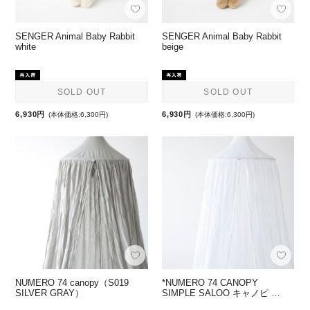
SENGER Animal Baby Rabbit
SENGER Animal Baby Rabbit
white
beige
SOLD OUT
SOLD OUT
6,930円
6,930円
(本体価格:6,300円)
(本体価格:6,300円)
NUMERO 74 canopy（S019
*NUMERO 74 CANOPY
SILVER GRAY）
SIMPLE SALOO キャノピ …