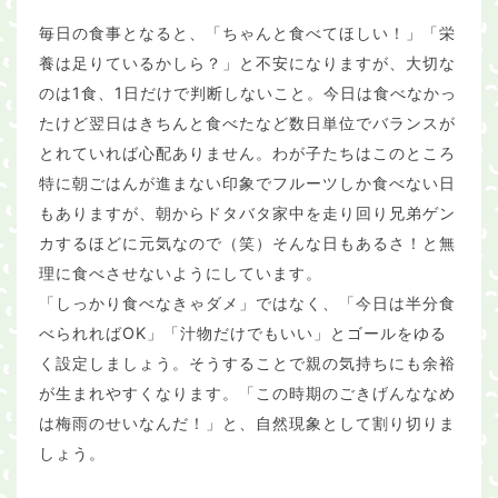
毎日の食事となると、「ちゃんと食べてほしい！」「栄
養は足りているかしら？」と不安になりますが、大切な
のは1食、1日だけで判断しないこと。今日は食べなかっ
たけど翌日はきちんと食べたなど数日単位でバランスが
とれていれば心配ありません。わが子たちはこのところ
特に朝ごはんが進まない印象でフルーツしか食べない日
もありますが、朝からドタバタ家中を走り回り兄弟ゲン
カするほどに元気なので（笑）そんな日もあるさ！と無
理に食べさせないようにしています。
「しっかり食べなきゃダメ」ではなく、「今日は半分食
べられればOK」「汁物だけでもいい」とゴールをゆる
く設定しましょう。そうすることで親の気持ちにも余裕
が生まれやすくなります。「この時期のごきげんななめ
は梅雨のせいなんだ！」と、自然現象として割り切りま
しょう。