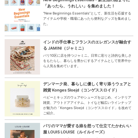
「あったら、うれしい」を集めました！
“New Beginnings Essentials”として、新生活を応援する
アイテムや学校・職場にあったら便利なグッズを集めまし
た。
インドの手仕事とフランスのエレガンスが融合す
る JAMINI（ジャミニ）
パリ10区に店を持つジャミニ。日常に彩りと詩的な美しさ
をもたらし、暮らしを豊かにするアイテムとして世界中か
ら人気を集めています。
デンマーク発、暮らしに優しく寄り添うウェアと
雑貨 Konges Sloejd（コンゲススロイド）
ベビーとキッズのウェアやシューズをはじめ、インテリア
雑貨、アウトドアアイテム、トイなど幅広いラインナップ
が魅力の「Konges Sloejd（コンゲススロイド」を改めて
ご紹介。
パリのママが愛する娘を想って仕立てたかわいい
服 LOUIS LOUISE（ルイルイーズ）