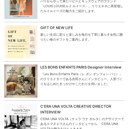
パリからやって来たベビーとキッズウェアのブランド
「LOUIS LOUISEルイ ルイーズ」。リリエネネに再登場し
たルイルイーズの魅力をご紹介します。
GIFT OF NEW LIFE
新しい生活に彩りと楽しみを毎日を丁寧に暮らす女性に贈
りたい春のギフトをご案内します。
LES BONS ENFANTS PARIS Designer Interview
「Les Bons Enfants Paris（レ ボン オンフォン パリ）」
のクリエイターである吉田さんにインタビュー。人形づく
りをはじめたきっかけやこだわりを伺いました。
C’ERA UNA VOLTA CREATIVE DIRECTOR
INTERVIEW
C’ERA UNA VOLTA（チェラ ウナ ボルタ）のデザイナーで
あるエマヌエラさんのインタビューから、 C’ERA UNA
VOLTAの魅力をひもときます。