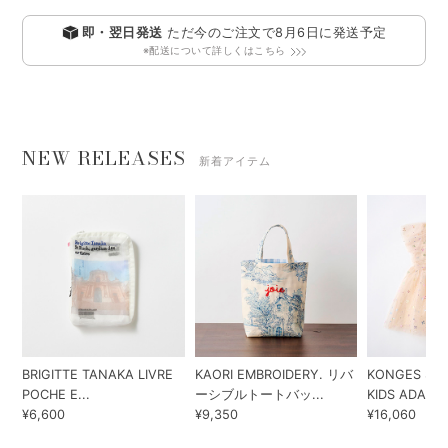
即・翌日発送
ただ今のご注文で
8月6日
に発送予定
※配送について詳しくはこちら
NEW RELEASES
新着アイテム
BRIGITTE TANAKA LIVRE
KAORI EMBROIDERY. リバ
KONGES SLO
POCHE E...
ーシブルトートバッ...
KIDS ADA...
¥6,600
¥9,350
¥16,060