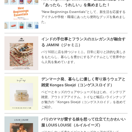
「あったら、うれしい」を集めました！
“New Beginnings Essentials”として、新生活を応援する
アイテムや学校・職場にあったら便利なグッズを集めまし
た。
インドの手仕事とフランスのエレガンスが融合す
る JAMINI（ジャミニ）
パリ10区に店を持つジャミニ。日常に彩りと詩的な美しさ
をもたらし、暮らしを豊かにするアイテムとして世界中か
ら人気を集めています。
デンマーク発、暮らしに優しく寄り添うウェアと
雑貨 Konges Sloejd（コンゲススロイド）
ベビーとキッズのウェアやシューズをはじめ、インテリア
雑貨、アウトドアアイテム、トイなど幅広いラインナップ
が魅力の「Konges Sloejd（コンゲススロイド」を改めて
ご紹介。
パリのママが愛する娘を想って仕立てたかわいい
服 LOUIS LOUISE（ルイルイーズ）