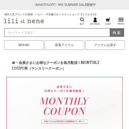
《MAX70%OFF》BIG SUMMER SALE開催中
海外人気ブランドの雑貨・ベビー・子供服のオンラインショップ【リリエネネ】
MENU
探す
MY PAGE
CART
検索
BRAND
新着アイテム
アイテムを探す
> 会員さまにお得なクーポンを毎月配信！MONTHLY
COUPON（マンスリークーポン）