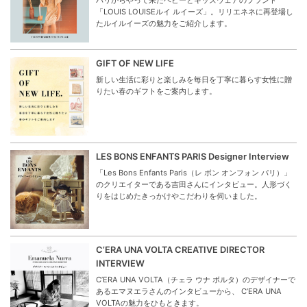
パリからやって来たベビーとキッズウェアのブランド
「LOUIS LOUISEルイ ルイーズ」。リリエネネに再登場し
たルイルイーズの魅力をご紹介します。
GIFT OF NEW LIFE
新しい生活に彩りと楽しみを毎日を丁寧に暮らす女性に贈
りたい春のギフトをご案内します。
LES BONS ENFANTS PARIS Designer Interview
「Les Bons Enfants Paris（レ ボン オンフォン パリ）」
のクリエイターである吉田さんにインタビュー。人形づく
りをはじめたきっかけやこだわりを伺いました。
C’ERA UNA VOLTA CREATIVE DIRECTOR
INTERVIEW
C’ERA UNA VOLTA（チェラ ウナ ボルタ）のデザイナーで
あるエマヌエラさんのインタビューから、 C’ERA UNA
VOLTAの魅力をひもときます。