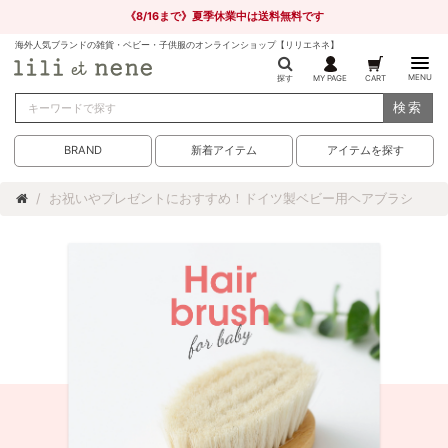
《8/16まで》夏季休業中は送料無料です
海外人気ブランドの雑貨・ベビー・子供服のオンラインショップ【リリエネネ】
MENU
探す
MY PAGE
CART
検索
BRAND
新着アイテム
アイテムを探す
お祝いやプレゼントにおすすめ！ドイツ製ベビー用ヘアブラシ