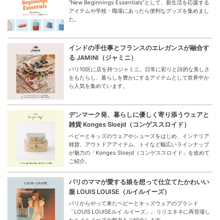
“New Beginnings Essentials”として、新生活を応援する
アイテムや学校・職場にあったら便利なグッズを集めまし
た。
インドの手仕事とフランスのエレガンスが融合す
る JAMINI（ジャミニ）
パリ10区に店を持つジャミニ。日常に彩りと詩的な美しさ
をもたらし、暮らしを豊かにするアイテムとして世界中か
ら人気を集めています。
デンマーク発、暮らしに優しく寄り添うウェアと
雑貨 Konges Sloejd（コンゲススロイド）
ベビーとキッズのウェアやシューズをはじめ、インテリア
雑貨、アウトドアアイテム、トイなど幅広いラインナップ
が魅力の「Konges Sloejd（コンゲススロイド」を改めて
ご紹介。
パリのママが愛する娘を想って仕立てたかわいい
服 LOUIS LOUISE（ルイルイーズ）
パリからやって来たベビーとキッズウェアのブランド
「LOUIS LOUISEルイ ルイーズ」。リリエネネに再登場し
たルイルイーズの魅力をご紹介します。