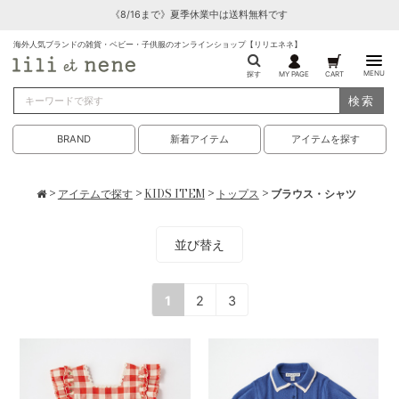
《8/16まで》夏季休業中は送料無料です
海外人気ブランドの雑貨・ベビー・子供服のオンラインショップ【リリエネネ】
MENU
探す
MY PAGE
CART
検索
BRAND
新着アイテム
アイテムを探す
>
アイテムで探す
>
KIDS ITEM
>
トップス
> ブラウス・シャツ
並び替え
1
2
3