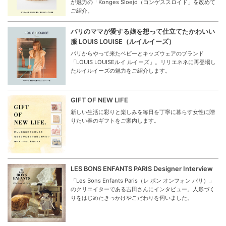
が魅力の「Konges Sloejd（コンゲススロイド」を改めて
ご紹介。
パリのママが愛する娘を想って仕立てたかわいい
服 LOUIS LOUISE（ルイルイーズ）
パリからやって来たベビーとキッズウェアのブランド
「LOUIS LOUISEルイ ルイーズ」。リリエネネに再登場し
たルイルイーズの魅力をご紹介します。
GIFT OF NEW LIFE
新しい生活に彩りと楽しみを毎日を丁寧に暮らす女性に贈
りたい春のギフトをご案内します。
LES BONS ENFANTS PARIS Designer Interview
「Les Bons Enfants Paris（レ ボン オンフォン パリ）」
のクリエイターである吉田さんにインタビュー。人形づく
りをはじめたきっかけやこだわりを伺いました。