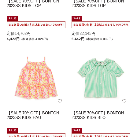
【SALE 70%OFF】BONTON
【SALE 70%OFF】BONTON
2023SS KIDS TOP …
2023SS KIDS TOP …
定価14,762円
定価22,143円
4,428円
6,642円
(本体価格:4,026円)
(本体価格:6,039円)
【SALE 70%OFF】BONTON
【SALE 70%OFF】BONTON
2023SS KIDS HAU …
2023SS KIDS BLO …