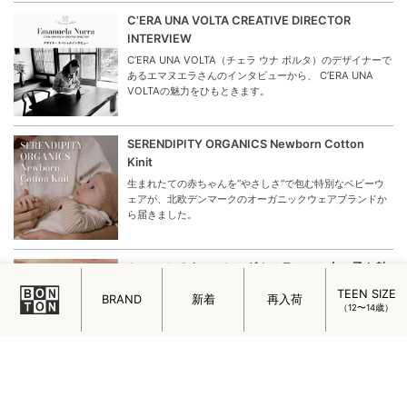
C’ERA UNA VOLTA CREATIVE DIRECTOR
INTERVIEW
C’ERA UNA VOLTA（チェラ ウナ ボルタ）のデザイナーで
あるエマヌエラさんのインタビューから、 C’ERA UNA
VOLTAの魅力をひもときます。
SERENDIPITY ORGANICS Newborn Cotton
Kinit
生まれたての赤ちゃんを“やさしさ”で包む特別なベビーウ
ェアが、北欧デンマークのオーガニックウェアブランドか
ら届きました。
ミニマルでチャーミング！フランスの女の子を魅
了するメイド・イン・パリのアクセサリー
TEEN SIZE
BRAND
新着
再入荷
フランスの女の子を魅了するメイド・イン・パリのアクセ
（12〜14歳）
サリー「ADORABILI（アドラビリ）」についてご紹介しま
す。
はじめまして。ADADA