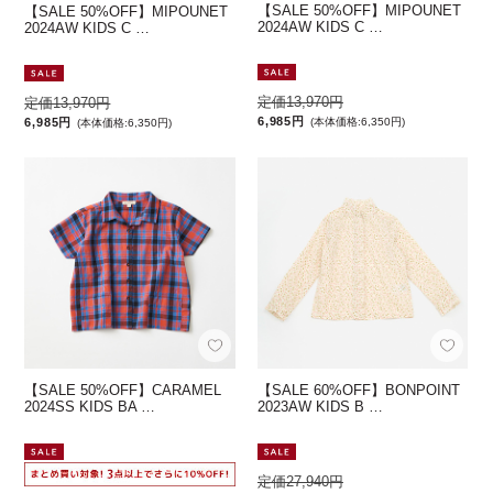
【SALE 50%OFF】MIPOUNET
【SALE 50%OFF】MIPOUNET
2024AW KIDS C …
2024AW KIDS C …
定価13,970円
定価13,970円
6,985円
6,985円
(本体価格:6,350円)
(本体価格:6,350円)
【SALE 50%OFF】CARAMEL
【SALE 60%OFF】BONPOINT
2024SS KIDS BA …
2023AW KIDS B …
定価27,940円