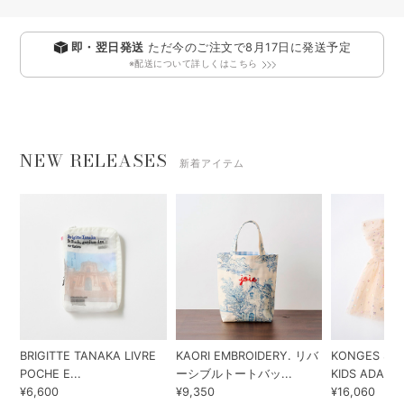
即・翌日発送
ただ今のご注文で
8月17日
に発送予定
※配送について詳しくはこちら
NEW RELEASES
新着アイテム
BRIGITTE TANAKA LIVRE
KAORI EMBROIDERY. リバ
KONGES SLO
POCHE E...
ーシブルトートバッ...
KIDS ADA...
¥6,600
¥9,350
¥16,060