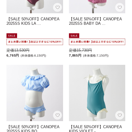
【SALE 50%OFF】CANOPEA
【SALE 50%OFF】CANOPEA
2025SS KIDS LA …
2025SS BABY DA …
定価13,530円
定価15,730円
6,765円
7,865円
(本体価格:6,150円)
(本体価格:7,150円)
【SALE 50%OFF】CANOPEA
【SALE 50%OFF】CANOPEA
2025SS KIDS BO …
KIDS VIOLET - …