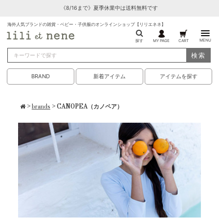
《8/16まで》夏季休業中は送料無料です
海外人気ブランドの雑貨・ベビー・子供服のオンラインショップ【リリエネネ】
MENU
探す
MY PAGE
CART
検索
BRAND
新着アイテム
アイテムを探す
>
brands
> CANOPEA（カノペア）