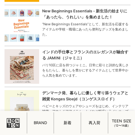
New Beginnings Essentials - 新生活の始まりに
「あったら、うれしい」を集めました！
“New Beginnings Essentials”として、新生活を応援する
アイテムや学校・職場にあったら便利なグッズを集めまし
た。
インドの手仕事とフランスのエレガンスが融合す
る JAMINI（ジャミニ）
パリ10区に店を持つジャミニ。日常に彩りと詩的な美しさ
をもたらし、暮らしを豊かにするアイテムとして世界中か
ら人気を集めています。
デンマーク発、暮らしに優しく寄り添うウェアと
雑貨 Konges Sloejd（コンゲススロイド）
ベビーとキッズのウェアやシューズをはじめ、インテリア
雑貨、アウトドアアイテム、トイなど幅広いラインナップ
が魅力の「Konges Sloejd（コンゲススロイド」を改めて
TEEN SIZE
ご紹介。
BRAND
新着
再入荷
（12〜14歳）
パリのママが愛する娘を想って仕立てたかわいい