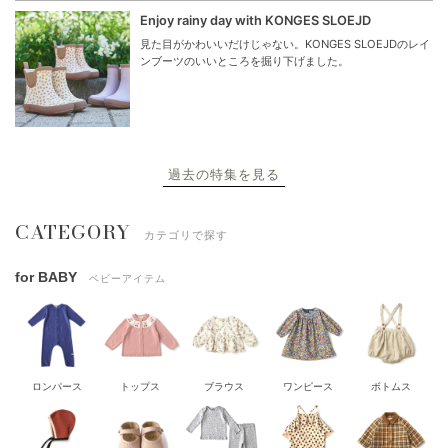
Enjoy rainy day with KONGES SLOEJD
見た目がかわいいだけじゃない。KONGES SLOEJDのレイ
ンブーツのいいところを掘り下げました。
過去の特集を見る
CATEGORY
カテゴリで探す
for BABY
ベビーアイテム
ロンパース
トップス
ブラウス
ワンピース
ボトムス