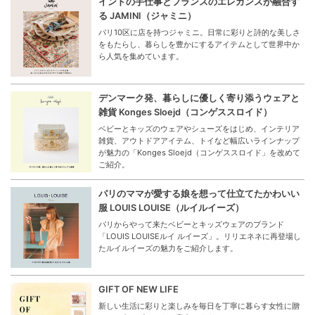
インドの手仕事とフランスのエレガンスが融合す
る JAMINI（ジャミニ）
パリ10区に店を持つジャミニ。日常に彩りと詩的な美しさ
をもたらし、暮らしを豊かにするアイテムとして世界中か
ら人気を集めています。
デンマーク発、暮らしに優しく寄り添うウェアと
雑貨 Konges Sloejd（コンゲススロイド）
ベビーとキッズのウェアやシューズをはじめ、インテリア
雑貨、アウトドアアイテム、トイなど幅広いラインナップ
が魅力の「Konges Sloejd（コンゲススロイド」を改めて
ご紹介。
パリのママが愛する娘を想って仕立てたかわいい
服 LOUIS LOUISE（ルイルイーズ）
パリからやって来たベビーとキッズウェアのブランド
「LOUIS LOUISEルイ ルイーズ」。リリエネネに再登場し
たルイルイーズの魅力をご紹介します。
GIFT OF NEW LIFE
新しい生活に彩りと楽しみを毎日を丁寧に暮らす女性に贈