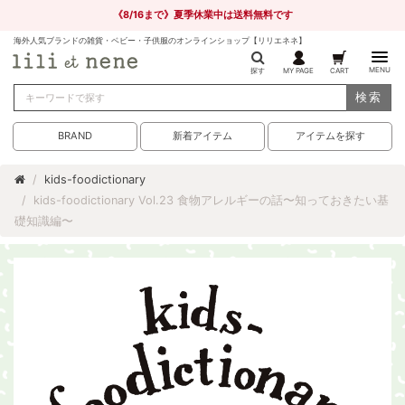
《8/16まで》夏季休業中は送料無料です
海外人気ブランドの雑貨・ベビー・子供服のオンラインショップ【リリエネネ】
MENU
探す
MY PAGE
CART
検索
BRAND
新着アイテム
アイテムを探す
kids-foodictionary
kids-foodictionary Vol.23 食物アレルギーの話〜知っておきたい基
礎知識編〜