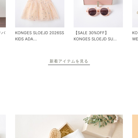
 リバ
KONGES SLOEJD 2026SS
【SALE 30%OFF】
KO
KIDS ADA...
KONGES SLOEJD SU...
WE
新着アイテムを見る