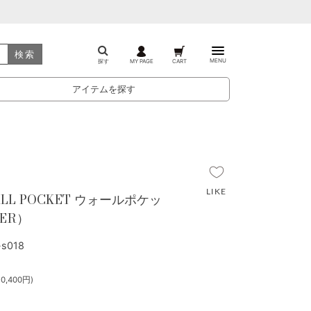
検索
MENU
探す
MY PAGE
CART
アイテムを探す
WALL POCKET ウォールポケッ
DER）
s018
0,400円)