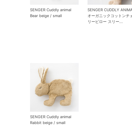
SENGER Cuddly animal
SENGER CUDDLY ANIM
Bear beige / small
オーガニックコットンチ
リーピロー スリー...
SENGER Cuddly animal
Rabbit beige / small