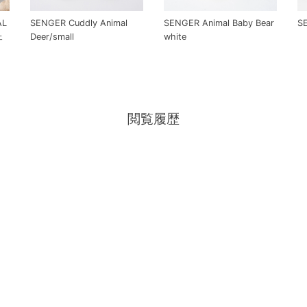
AL
SENGER Cuddly Animal
SENGER Animal Baby Bear
SE
ェ
Deer/small
white
閲覧履歴