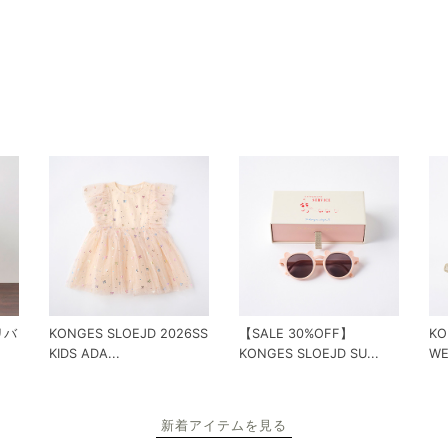
 リバ
KONGES SLOEJD 2026SS
【SALE 30%OFF】
KO
KIDS ADA...
KONGES SLOEJD SU...
WE
新着アイテムを見る