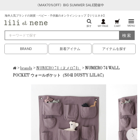
《MAX70%OFF》BIG SUMMER SALE開催中
海外人気ブランドの雑貨・ベビー・子供服のオンラインショップ【リリエネネ】
MENU
探す
MY PAGE
CART
検索
BRAND
新着アイテム
アイテムを探す
>
brands
>
NUMERO 74（ヌメロ74）
> NUMERO 74 WALL
POCKET ウォールポケット（S041 DUSTY LILAC）