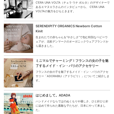
C’ERA UNA VOLTA（チェラ ウナ ボルタ）のデザイナーで
あるエマヌエラさんのインタビューから、 C’ERA UNA
VOLTAの魅力をひもときます。
SERENDIPITY ORGANICS Newborn Cotton
Kinit
生まれたての赤ちゃんを“やさしさ”で包む特別なベビーウ
ェアが、北欧デンマークのオーガニックウェアブランドか
ら届きました。
ミニマルでチャーミング！フランスの女の子を魅
了するメイド・イン・パリのアクセサリー
フランスの女の子を魅了するメイド・イン・パリのアクセ
サリー「ADORABILI（アドラビリ）」についてご紹介しま
す。
はじめまして。ADADA
ハンドメイドならではのぬくもりや優しさ、ひと針ひと針
に込めて作られた素敵な子たちが、日本にやって来まし
た。