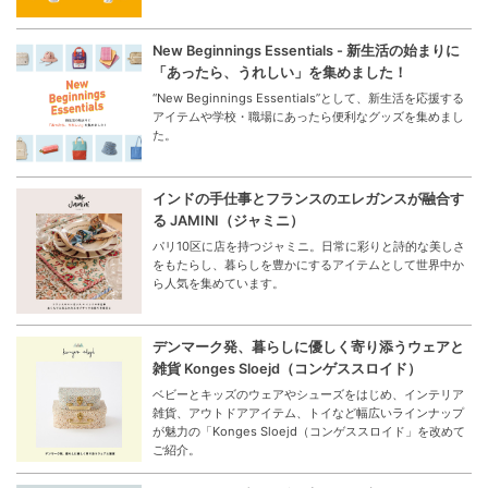
New Beginnings Essentials - 新生活の始まりに
「あったら、うれしい」を集めました！
“New Beginnings Essentials”として、新生活を応援する
アイテムや学校・職場にあったら便利なグッズを集めまし
た。
インドの手仕事とフランスのエレガンスが融合す
る JAMINI（ジャミニ）
パリ10区に店を持つジャミニ。日常に彩りと詩的な美しさ
をもたらし、暮らしを豊かにするアイテムとして世界中か
ら人気を集めています。
デンマーク発、暮らしに優しく寄り添うウェアと
雑貨 Konges Sloejd（コンゲススロイド）
ベビーとキッズのウェアやシューズをはじめ、インテリア
雑貨、アウトドアアイテム、トイなど幅広いラインナップ
が魅力の「Konges Sloejd（コンゲススロイド」を改めて
ご紹介。