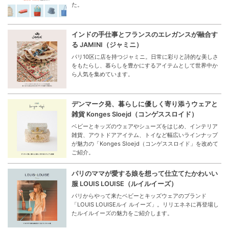
た。
インドの手仕事とフランスのエレガンスが融合す
る JAMINI（ジャミニ）
パリ10区に店を持つジャミニ。日常に彩りと詩的な美しさ
をもたらし、暮らしを豊かにするアイテムとして世界中か
ら人気を集めています。
デンマーク発、暮らしに優しく寄り添うウェアと
雑貨 Konges Sloejd（コンゲススロイド）
ベビーとキッズのウェアやシューズをはじめ、インテリア
雑貨、アウトドアアイテム、トイなど幅広いラインナップ
が魅力の「Konges Sloejd（コンゲススロイド」を改めて
ご紹介。
パリのママが愛する娘を想って仕立てたかわいい
服 LOUIS LOUISE（ルイルイーズ）
パリからやって来たベビーとキッズウェアのブランド
「LOUIS LOUISEルイ ルイーズ」。リリエネネに再登場し
たルイルイーズの魅力をご紹介します。