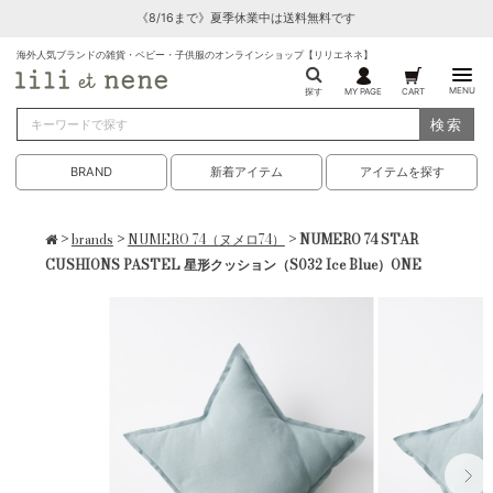
《8/16まで》夏季休業中は送料無料です
海外人気ブランドの雑貨・ベビー・子供服のオンラインショップ【リリエネネ】
MENU
探す
MY PAGE
CART
検索
BRAND
新着アイテム
アイテムを探す
>
brands
>
NUMERO 74（ヌメロ74）
> NUMERO 74 STAR
CUSHIONS PASTEL 星形クッション（S032 Ice Blue）ONE