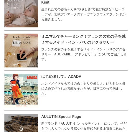
Kinit
生まれたての赤ちゃんを“やさしさ”で包む特別なベビーウ
ェアが、北欧デンマークのオーガニックウェアブランドか
ら届きました。
ミニマルでチャーミング！フランスの女の子を魅
了するメイド・イン・パリのアクセサリー
フランスの女の子を魅了するメイド・イン・パリのアクセ
サリー「ADORABILI（アドラビリ）」についてご紹介しま
す。
はじめまして。ADADA
ハンドメイドならではのぬくもりや優しさ、ひと針ひと針
に込めて作られた素敵な子たちが、日本にやって来まし
た。
AULUTIN Special Page
新ブランド「AULUTIN（オゥルティン）」について、子ど
もでも大人でもない多感な少女時代を彩る上質服に込めた