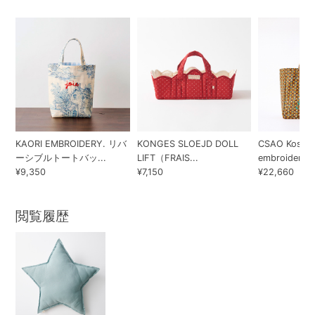
KAORI EMBROIDERY. リバ
KONGES SLOEJD DOLL
CSAO Kossiw
ーシブルトートバッ...
LIFT（FRAIS...
embroidered .
¥9,350
¥7,150
¥22,660
閲覧履歴