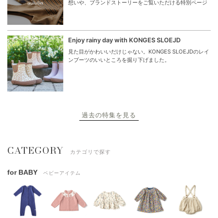
想いや、ブランドストーリーをご覧いただける特別ページ
Enjoy rainy day with KONGES SLOEJD
見た目がかわいいだけじゃない。KONGES SLOEJDのレイ
ンブーツのいいところを掘り下げました。
過去の特集を見る
CATEGORY
カテゴリで探す
for BABY
ベビーアイテム