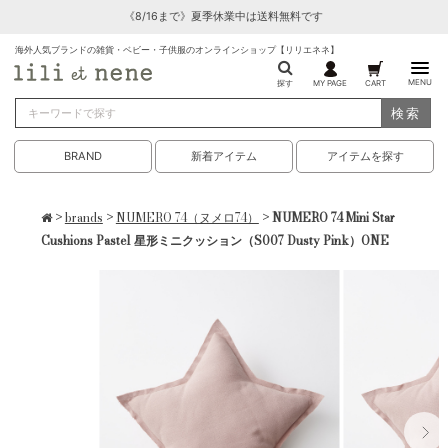
《8/16まで》夏季休業中は送料無料です
海外人気ブランドの雑貨・ベビー・子供服のオンラインショップ【リリエネネ】
MENU
探す
MY PAGE
CART
検索
BRAND
新着アイテム
アイテムを探す
>
brands
>
NUMERO 74（ヌメロ74）
> NUMERO 74 Mini Star
Cushions Pastel 星形ミニクッション（S007 Dusty Pink）ONE