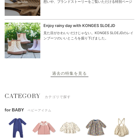
想いや、ブランドストーリーをご覧いただける特別ページ
Enjoy rainy day with KONGES SLOEJD
見た目がかわいいだけじゃない。KONGES SLOEJDのレイ
ンブーツのいいところを掘り下げました。
過去の特集を見る
CATEGORY
カテゴリで探す
for BABY
ベビーアイテム