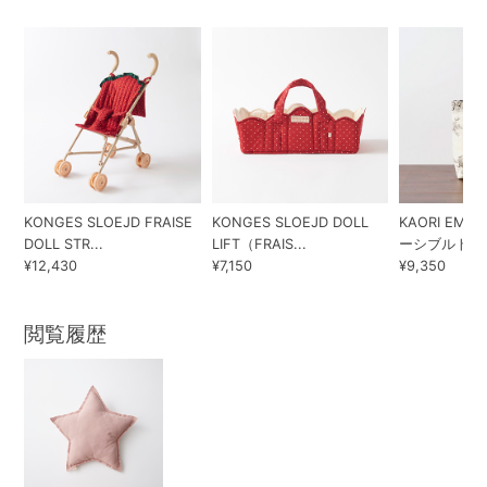
KONGES SLOEJD FRAISE
KONGES SLOEJD DOLL
KAORI EMBR
DOLL STR...
LIFT（FRAIS...
ーシブルトート
¥12,430
¥7,150
¥9,350
閲覧履歴