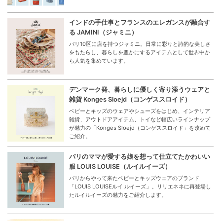
インドの手仕事とフランスのエレガンスが融合す
る JAMINI（ジャミニ）
パリ10区に店を持つジャミニ。日常に彩りと詩的な美しさ
をもたらし、暮らしを豊かにするアイテムとして世界中か
ら人気を集めています。
デンマーク発、暮らしに優しく寄り添うウェアと
雑貨 Konges Sloejd（コンゲススロイド）
ベビーとキッズのウェアやシューズをはじめ、インテリア
雑貨、アウトドアアイテム、トイなど幅広いラインナップ
が魅力の「Konges Sloejd（コンゲススロイド」を改めて
ご紹介。
パリのママが愛する娘を想って仕立てたかわいい
服 LOUIS LOUISE（ルイルイーズ）
パリからやって来たベビーとキッズウェアのブランド
「LOUIS LOUISEルイ ルイーズ」。リリエネネに再登場し
たルイルイーズの魅力をご紹介します。