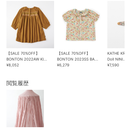
【SALE 70%OFF】
【SALE 70%OFF】
KATHE KRUSE
BONTON 2022AW KI...
BONTON 2023SS BA...
Doll NINI...
¥8,052
¥6,279
¥7,590
閲覧履歴