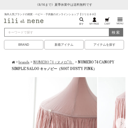
《8/16まで》夏季休業中は送料無料です
海外人気ブランドの雑貨・ベビー・子供服のオンラインショップ【リリエネネ】
MENU
探す
MY PAGE
CART
検索
BRAND
新着アイテム
アイテムを探す
>
brands
>
NUMERO 74（ヌメロ74）
> NUMERO 74 CANOPY
SIMPLE SALOO キャノピー（S007 DUSTY PINK）