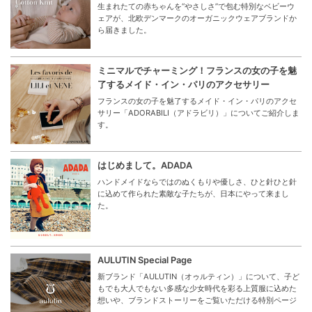
生まれたての赤ちゃんを“やさしさ”で包む特別なベビーウ
ェアが、北欧デンマークのオーガニックウェアブランドか
ら届きました。
ミニマルでチャーミング！フランスの女の子を魅
了するメイド・イン・パリのアクセサリー
フランスの女の子を魅了するメイド・イン・パリのアクセ
サリー「ADORABILI（アドラビリ）」についてご紹介しま
す。
はじめまして。ADADA
ハンドメイドならではのぬくもりや優しさ、ひと針ひと針
に込めて作られた素敵な子たちが、日本にやって来まし
た。
AULUTIN Special Page
新ブランド「AULUTIN（オゥルティン）」について、子ど
もでも大人でもない多感な少女時代を彩る上質服に込めた
想いや、ブランドストーリーをご覧いただける特別ページ