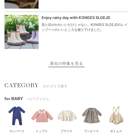
Enjoy rainy day with KONGES SLOEJD
見た目がかわいいだけじゃない。KONGES SLOEJDのレイ
ンブーツのいいところを掘り下げました。
過去の特集を見る
CATEGORY
カテゴリで探す
for BABY
ベビーアイテム
ロンパース
トップス
ブラウス
ワンピース
ボトムス