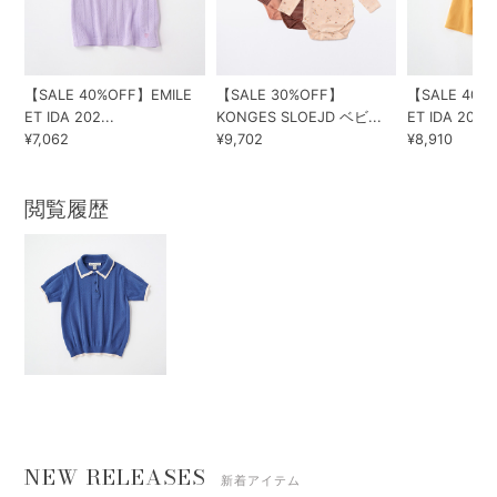
【SALE 40%OFF】EMILE
【SALE 30%OFF】
【SALE 40%
ET IDA 202...
KONGES SLOEJD ベビ...
ET IDA 202...
¥7,062
¥9,702
¥8,910
閲覧履歴
NEW RELEASES
新着アイテム