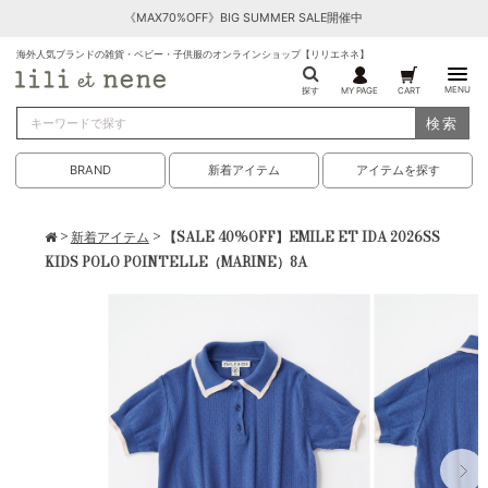
《MAX70%OFF》BIG SUMMER SALE開催中
海外人気ブランドの雑貨・ベビー・子供服のオンラインショップ【リリエネネ】
MENU
探す
MY PAGE
CART
検索
BRAND
新着アイテム
アイテムを探す
>
新着アイテム
> 【SALE 40%OFF】EMILE ET IDA 2026SS
KIDS POLO POINTELLE（MARINE）8A