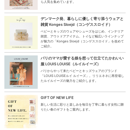
ら人気を集めています。
デンマーク発、暮らしに優しく寄り添うウェアと
雑貨 Konges Sloejd（コンゲススロイド）
ベビーとキッズのウェアやシューズをはじめ、インテリア
雑貨、アウトドアアイテム、トイなど幅広いラインナップ
が魅力の「Konges Sloejd（コンゲススロイド」を改めて
ご紹介。
パリのママが愛する娘を想って仕立てたかわいい
服 LOUIS LOUISE（ルイルイーズ）
パリからやって来たベビーとキッズウェアのブランド
「LOUIS LOUISEルイ ルイーズ」。リリエネネに再登場し
たルイルイーズの魅力をご紹介します。
GIFT OF NEW LIFE
新しい生活に彩りと楽しみを毎日を丁寧に暮らす女性に贈
りたい春のギフトをご案内します。