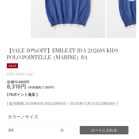
【SALE 40%OFF】EMILE ET IDA 2026SS KIDS
POLO POINTELLE（MARINE）8A
ei6s-095k-mar
定価13,860円
8,316円
(本体価格:7,560円)
[76ポイント進呈 ]
[ 販売期間
2026年6月26日20時0分
～
2030年12月31日23時59分
]
カラー／サイズ
△
8A