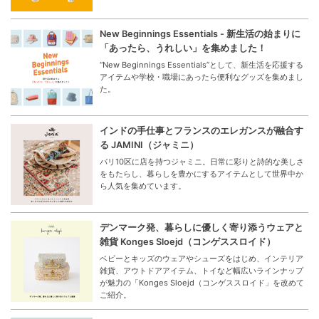
New Beginnings Essentials - 新生活の始まりに
「あったら、うれしい」を集めました！
“New Beginnings Essentials”として、新生活を応援する
アイテムや学校・職場にあったら便利なグッズを集めまし
た。
インドの手仕事とフランスのエレガンスが融合す
る JAMINI（ジャミニ）
パリ10区に店を持つジャミニ。日常に彩りと詩的な美しさ
をもたらし、暮らしを豊かにするアイテムとして世界中か
ら人気を集めています。
デンマーク発、暮らしに優しく寄り添うウェアと
雑貨 Konges Sloejd（コンゲススロイド）
ベビーとキッズのウェアやシューズをはじめ、インテリア
雑貨、アウトドアアイテム、トイなど幅広いラインナップ
が魅力の「Konges Sloejd（コンゲススロイド」を改めて
ご紹介。