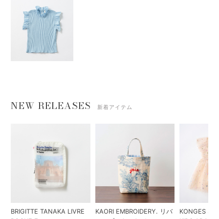
NEW RELEASES
新着アイテム
BRIGITTE TANAKA LIVRE
KAORI EMBROIDERY. リバ
KONGES SLO