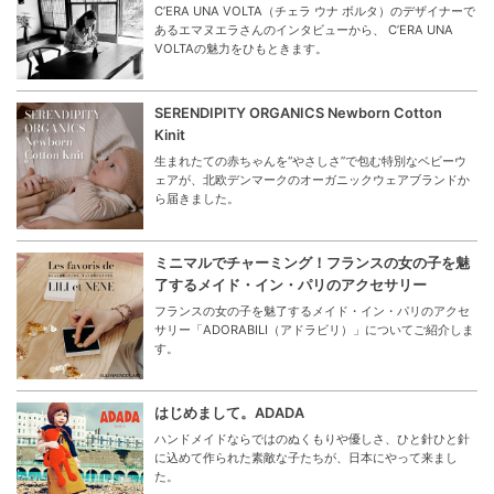
C’ERA UNA VOLTA（チェラ ウナ ボルタ）のデザイナーで
あるエマヌエラさんのインタビューから、 C’ERA UNA
VOLTAの魅力をひもときます。
SERENDIPITY ORGANICS Newborn Cotton
Kinit
生まれたての赤ちゃんを“やさしさ”で包む特別なベビーウ
ェアが、北欧デンマークのオーガニックウェアブランドか
ら届きました。
ミニマルでチャーミング！フランスの女の子を魅
了するメイド・イン・パリのアクセサリー
フランスの女の子を魅了するメイド・イン・パリのアクセ
サリー「ADORABILI（アドラビリ）」についてご紹介しま
す。
はじめまして。ADADA
ハンドメイドならではのぬくもりや優しさ、ひと針ひと針
に込めて作られた素敵な子たちが、日本にやって来まし
た。