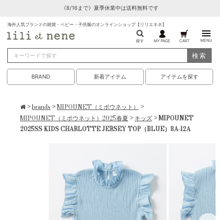
《8/16まで》夏季休業中は送料無料です
海外人気ブランドの雑貨・ベビー・子供服のオンラインショップ【リリエネネ】
MENU
探す
MY PAGE
CART
検索
BRAND
新着アイテム
アイテムを探す
>
brands
>
MIPOUNET（ミポウネット）
>
MIPOUNET（ミポウネット）2025春夏
>
キッズ
> MIPOUNET
2025SS KIDS CHARLOTTE JERSEY TOP（BLUE）8A-12A