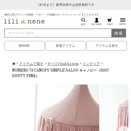
《8/16まで》夏季休業中は送料無料です
海外人気ブランドの雑貨・ベビー・子供服のオンラインショップ【リリエネネ】
MENU
探す
MY PAGE
CART
検索
BRAND
新着アイテム
アイテムを探す
>
アイテムで探す
>
すべてのzakka item
>
インテリア
>
NUMERO 74 CANOPY SIMPLE SALOO キャノピー（S007
DUSTY PINK）