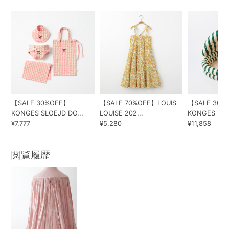
【SALE 30%OFF】
【SALE 70%OFF】LOUIS
【SALE 30%
KONGES SLOEJD DO...
LOUISE 202...
KONGES SLOE
¥7,777
¥5,280
¥11,858
閲覧履歴