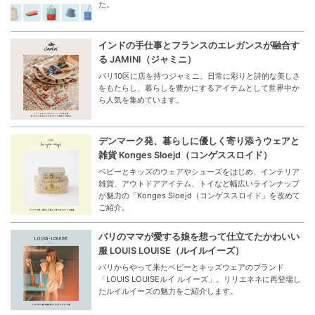
た。
インドの手仕事とフランスのエレガンスが融合す
る JAMINI（ジャミニ）
パリ10区に店を持つジャミニ。日常に彩りと詩的な美しさ
をもたらし、暮らしを豊かにするアイテムとして世界中か
ら人気を集めています。
デンマーク発、暮らしに優しく寄り添うウェアと
雑貨 Konges Sloejd（コンゲススロイド）
ベビーとキッズのウェアやシューズをはじめ、インテリア
雑貨、アウトドアアイテム、トイなど幅広いラインナップ
が魅力の「Konges Sloejd（コンゲススロイド」を改めて
ご紹介。
パリのママが愛する娘を想って仕立てたかわいい
服 LOUIS LOUISE（ルイルイーズ）
パリからやって来たベビーとキッズウェアのブランド
「LOUIS LOUISEルイ ルイーズ」。リリエネネに再登場し
たルイルイーズの魅力をご紹介します。