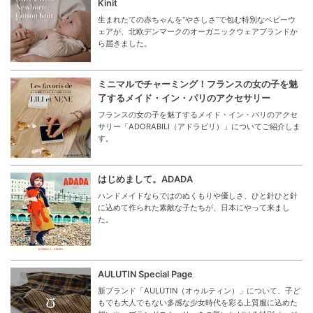
Kinit
生まれたての赤ちゃんを“やさしさ”で包む特別なベビーウ
ェアが、北欧デンマークのオーガニックウェアブランドか
ら届きました。
ミニマルでチャーミング！フランスの女の子を魅
了するメイド・イン・パリのアクセサリー
フランスの女の子を魅了するメイド・イン・パリのアクセ
サリー「ADORABILI（アドラビリ）」についてご紹介しま
す。
はじめまして。ADADA
ハンドメイドならではのぬくもりや優しさ、ひと針ひと針
に込めて作られた素敵な子たちが、日本にやって来まし
た。
AULUTIN Special Page
新ブランド「AULUTIN（オゥルティン）」について、子ど
もでも大人でもない多感な少女時代を彩る上質服に込めた