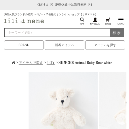
《8/16まで》夏季休業中は送料無料です
海外人気ブランドの雑貨・ベビー・子供服のオンラインショップ【リリエネネ】
MENU
探す
MY PAGE
CART
検索
BRAND
新着アイテム
アイテムを探す
>
アイテムで探す
>
TOY
> SENGER Animal Baby Bear white