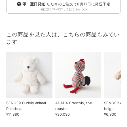
即・翌日発送
ただ今のご注文で
8月17日
に発送予定
※配送について詳しくはこちら
この商品を見た人は、こちらの商品もみてい
ます
SENGER Cuddly animal
ADADA Francois, the
SENGER Anim
Polarbea...
roaster
beige
¥11,880
¥30,030
¥6,930