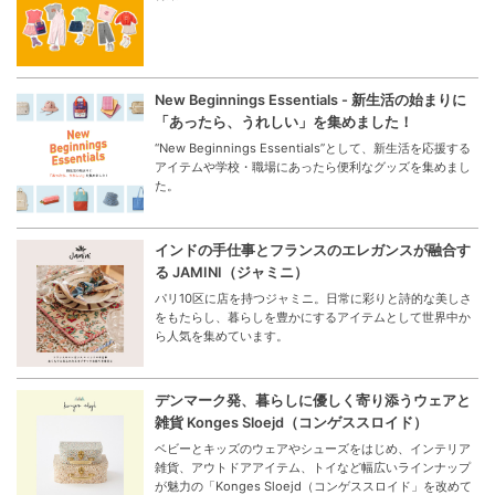
New Beginnings Essentials - 新生活の始まりに
「あったら、うれしい」を集めました！
“New Beginnings Essentials”として、新生活を応援する
アイテムや学校・職場にあったら便利なグッズを集めまし
た。
インドの手仕事とフランスのエレガンスが融合す
る JAMINI（ジャミニ）
パリ10区に店を持つジャミニ。日常に彩りと詩的な美しさ
をもたらし、暮らしを豊かにするアイテムとして世界中か
ら人気を集めています。
デンマーク発、暮らしに優しく寄り添うウェアと
雑貨 Konges Sloejd（コンゲススロイド）
ベビーとキッズのウェアやシューズをはじめ、インテリア
雑貨、アウトドアアイテム、トイなど幅広いラインナップ
が魅力の「Konges Sloejd（コンゲススロイド」を改めて