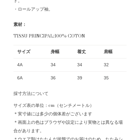
ト。
・ロールアップ袖。
素材：
TISSU PRINCIPAL:100% COTON
サイズ
身幅
着丈
肩幅
4A
34
34
32
6A
36
39
35
採寸方法について
サイズ表の単位：cm（センチメートル）
＊実寸値には多少の個体差がございます
＊画面上の色はブラウザや設定により実物とは異なる場
合があります。
＊ウエア類はたたんだ状態でのお届けのため、たたみシ