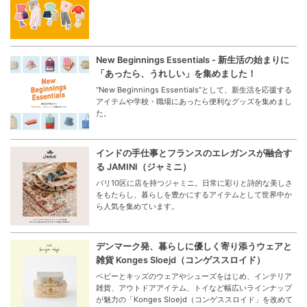
New Beginnings Essentials - 新生活の始まりに
「あったら、うれしい」を集めました！
“New Beginnings Essentials”として、新生活を応援する
アイテムや学校・職場にあったら便利なグッズを集めまし
た。
インドの手仕事とフランスのエレガンスが融合す
る JAMINI（ジャミニ）
パリ10区に店を持つジャミニ。日常に彩りと詩的な美しさ
をもたらし、暮らしを豊かにするアイテムとして世界中か
ら人気を集めています。
デンマーク発、暮らしに優しく寄り添うウェアと
雑貨 Konges Sloejd（コンゲススロイド）
ベビーとキッズのウェアやシューズをはじめ、インテリア
雑貨、アウトドアアイテム、トイなど幅広いラインナップ
が魅力の「Konges Sloejd（コンゲススロイド」を改めて