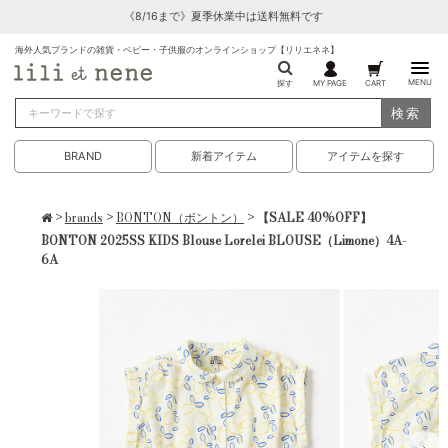
《8/16まで》夏季休業中は送料無料です
海外人気ブランドの雑貨・ベビー・子供服のオンラインショップ【リリエネネ】
MENU
探す
MY PAGE
CART
検索
BRAND
新着アイテム
アイテムを探す
>
brands
>
BONTON（ボントン）
> 【SALE 40%OFF】
BONTON 2025SS KIDS Blouse Lorelei BLOUSE（Limone）4A-
6A