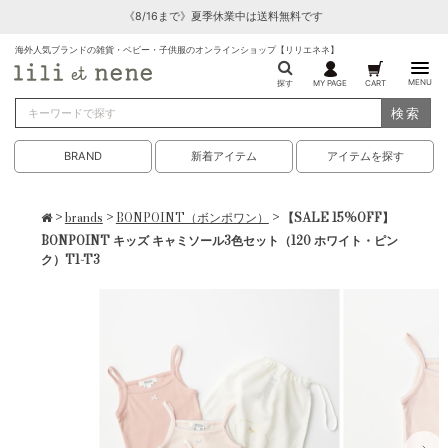
《8/16まで》夏季休業中は送料無料です
海外人気ブランドの雑貨・ベビー・子供服のオンラインショップ【リリエネネ】
MENU
探す
MY PAGE
CART
検索
BRAND
新着アイテム
アイテムを探す
>
brands
>
BONPOINT（ボンポワン）
> 【SALE 15%OFF】
BONPOINT キッズ キャミソール3色セット（120 ホワイト・ピン
ク）T1-T3