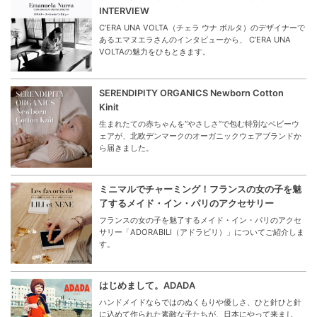
INTERVIEW
C’ERA UNA VOLTA（チェラ ウナ ボルタ）のデザイナーで
あるエマヌエラさんのインタビューから、 C’ERA UNA
VOLTAの魅力をひもときます。
SERENDIPITY ORGANICS Newborn Cotton
Kinit
生まれたての赤ちゃんを“やさしさ”で包む特別なベビーウ
ェアが、北欧デンマークのオーガニックウェアブランドか
ら届きました。
ミニマルでチャーミング！フランスの女の子を魅
了するメイド・イン・パリのアクセサリー
フランスの女の子を魅了するメイド・イン・パリのアクセ
サリー「ADORABILI（アドラビリ）」についてご紹介しま
す。
はじめまして。ADADA
ハンドメイドならではのぬくもりや優しさ、ひと針ひと針
に込めて作られた素敵な子たちが、日本にやって来まし