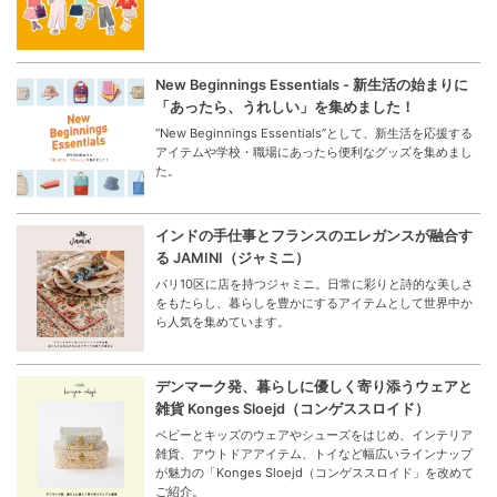
New Beginnings Essentials - 新生活の始まりに
「あったら、うれしい」を集めました！
“New Beginnings Essentials”として、新生活を応援する
アイテムや学校・職場にあったら便利なグッズを集めまし
た。
インドの手仕事とフランスのエレガンスが融合す
る JAMINI（ジャミニ）
パリ10区に店を持つジャミニ。日常に彩りと詩的な美しさ
をもたらし、暮らしを豊かにするアイテムとして世界中か
ら人気を集めています。
デンマーク発、暮らしに優しく寄り添うウェアと
雑貨 Konges Sloejd（コンゲススロイド）
ベビーとキッズのウェアやシューズをはじめ、インテリア
雑貨、アウトドアアイテム、トイなど幅広いラインナップ
が魅力の「Konges Sloejd（コンゲススロイド」を改めて
ご紹介。