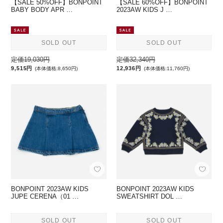
【SALE 50%OFF】BONPOINT
【SALE 60%OFF】BONPOINT
BABY BODY APR …
2023AW KIDS J …
SOLD OUT
SOLD OUT
定価19,030円
定価32,340円
9,515円
12,936円
(本体価格:8,650円)
(本体価格:11,760円)
BONPOINT 2023AW KIDS
BONPOINT 2023AW KIDS
JUPE CERENA（01 …
SWEATSHIRT DOL …
SOLD OUT
SOLD OUT