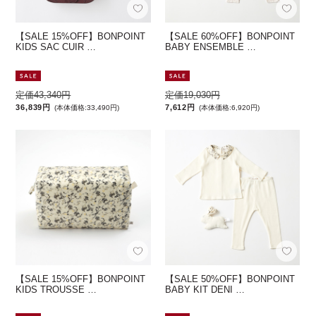
【SALE 15%OFF】BONPOINT
【SALE 60%OFF】BONPOINT
KIDS SAC CUIR …
BABY ENSEMBLE …
定価43,340円
定価19,030円
36,839円
7,612円
(本体価格:33,490円)
(本体価格:6,920円)
【SALE 15%OFF】BONPOINT
【SALE 50%OFF】BONPOINT
KIDS TROUSSE …
BABY KIT DENI …