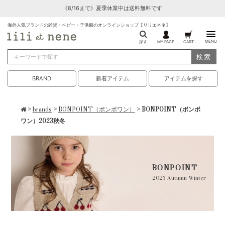
《8/16まで》夏季休業中は送料無料です
海外人気ブランドの雑貨・ベビー・子供服のオンラインショップ【リリエネネ】
MENU
探す
MY PAGE
CART
検索
BRAND
新着アイテム
アイテムを探す
>
brands
>
BONPOINT（ボンポワン）
> BONPOINT（ボンポ
ワン）2023秋冬
BONPOINT
2023 Autumn Winter