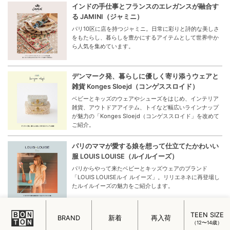
インドの手仕事とフランスのエレガンスが融合す
る JAMINI（ジャミニ）
パリ10区に店を持つジャミニ。日常に彩りと詩的な美しさ
をもたらし、暮らしを豊かにするアイテムとして世界中か
ら人気を集めています。
デンマーク発、暮らしに優しく寄り添うウェアと
雑貨 Konges Sloejd（コンゲススロイド）
ベビーとキッズのウェアやシューズをはじめ、インテリア
雑貨、アウトドアアイテム、トイなど幅広いラインナップ
が魅力の「Konges Sloejd（コンゲススロイド」を改めて
ご紹介。
パリのママが愛する娘を想って仕立てたかわいい
服 LOUIS LOUISE（ルイルイーズ）
パリからやって来たベビーとキッズウェアのブランド
「LOUIS LOUISEルイ ルイーズ」。リリエネネに再登場し
たルイルイーズの魅力をご紹介します。
TEEN SIZE
GIFT OF NEW LIFE
BRAND
新着
再入荷
（12〜14歳）
新しい生活に彩りと楽しみを毎日を丁寧に暮らす女性に贈