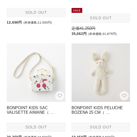
SOLD OUT
SOLD OUT
12,650円
(本体価格:11,500円)
定価41,250円
35,062円
(本体価格:31,875円)
BONPOINT KIDS SAC
BONPOINT KIDS PELUCHE
VALISETTE AIMANE（ …
BOZENA 25 CM（ …
SOLD OUT
SOLD OUT