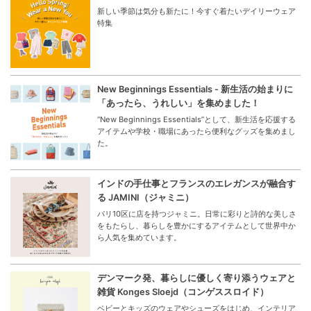
新しい季節は気分も新たに！今すぐ着たいデイリーウェア
特集
New Beginnings Essentials - 新生活の始まりに
「あったら、うれしい」を集めました！
“New Beginnings Essentials”として、新生活を応援する
アイテムや学校・職場にあったら便利なグッズを集めまし
た。
インドの手仕事とフランスのエレガンスが融合す
る JAMINI（ジャミニ）
パリ10区に店を持つジャミニ。日常に彩りと詩的な美しさ
をもたらし、暮らしを豊かにするアイテムとして世界中か
ら人気を集めています。
デンマーク発、暮らしに優しく寄り添うウェアと
雑貨 Konges Sloejd（コンゲススロイド）
ベビーとキッズのウェアやシューズをはじめ、インテリア