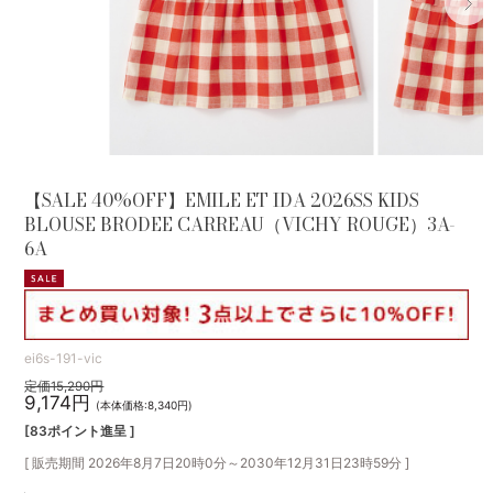
【SALE 40%OFF】EMILE ET IDA 2026SS KIDS
BLOUSE BRODEE CARREAU（VICHY ROUGE）3A-
6A
ei6s-191-vic
定価15,290円
9,174円
(本体価格:8,340円)
[83ポイント進呈 ]
[ 販売期間
2026年8月7日20時0分
～
2030年12月31日23時59分
]