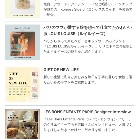
雑貨、アウトドアアイテム、トイなど幅広いラインナップ
が魅力の「Konges Sloejd（コンゲススロイド」を改めて
ご紹介。
パリのママが愛する娘を想って仕立てたかわいい
服 LOUIS LOUISE（ルイルイーズ）
パリからやって来たベビーとキッズウェアのブランド
「LOUIS LOUISEルイ ルイーズ」。リリエネネに再登場し
たルイルイーズの魅力をご紹介します。
GIFT OF NEW LIFE
新しい生活に彩りと楽しみを毎日を丁寧に暮らす女性に贈
りたい春のギフトをご案内します。
LES BONS ENFANTS PARIS Designer Interview
「Les Bons Enfants Paris（レ ボン オンフォン パリ）」
のクリエイターである吉田さんにインタビュー。人形づく
りをはじめたきっかけやこだわりを伺いました。