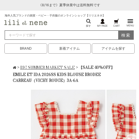
《8/16まで》夏季休業中は送料無料です
海外人気ブランドの雑貨・ベビー・子供服のオンラインショップ【リリエネネ】
MENU
探す
MY PAGE
CART
検索
BRAND
新着アイテム
アイテムを探す
>
BIG SUMMER MARKET SALE
> 【SALE 40%OFF】
EMILE ET IDA 2026SS KIDS BLOUSE BRODEE
CARREAU（VICHY ROUGE）3A-6A