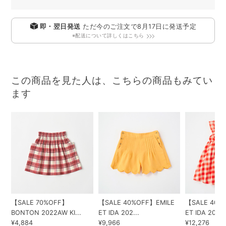
即・翌日発送
ただ今のご注文で
8月17日
に発送予定
※配送について詳しくはこちら
この商品を見た人は、こちらの商品もみてい
ます
【SALE 70%OFF】
【SALE 40%OFF】EMILE
【SALE 40%
BONTON 2022AW KI...
ET IDA 202...
ET IDA 202...
¥4,884
¥9,966
¥12,276