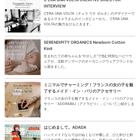
INTERVIEW
C’ERA UNA VOLTA（チェラ ウナ ボルタ）のデザイナーで
あるエマヌエラさんのインタビューから、 C’ERA UNA
VOLTAの魅力をひもときます。
SERENDIPITY ORGANICS Newborn Cotton
Kinit
生まれたての赤ちゃんを“やさしさ”で包む特別なベビーウ
ェアが、北欧デンマークのオーガニックウェアブランドか
ら届きました。
ミニマルでチャーミング！フランスの女の子を魅
了するメイド・イン・パリのアクセサリー
フランスの女の子を魅了するメイド・イン・パリのアクセ
サリー「ADORABILI（アドラビリ）」についてご紹介しま
す。
はじめまして。ADADA
ハンドメイドならではのぬくもりや優しさ、ひと針ひと針
に込めて作られた素敵な子たちが、日本にやって来まし