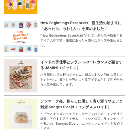
New Beginnings Essentials - 新生活の始まりに
「あったら、うれしい」を集めました！
“New Beginnings Essentials”として、新生活を応援する
アイテムや学校・職場にあったら便利なグッズを集めまし
た。
インドの手仕事とフランスのエレガンスが融合す
る JAMINI（ジャミニ）
パリ10区に店を持つジャミニ。日常に彩りと詩的な美しさ
をもたらし、暮らしを豊かにするアイテムとして世界中か
ら人気を集めています。
デンマーク発、暮らしに優しく寄り添うウェアと
雑貨 Konges Sloejd（コンゲススロイド）
ベビーとキッズのウェアやシューズをはじめ、インテリア
雑貨、アウトドアアイテム、トイなど幅広いラインナップ
が魅力の「Konges Sloejd（コンゲススロイド」を改めて
ご紹介。