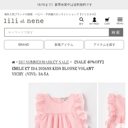
《8/16まで》夏季休業中は送料無料です
海外人気ブランドの雑貨・ベビー・子供服のオンラインショップ【リリエネネ】
MENU
探す
MY PAGE
CART
検索
BRAND
新着アイテム
アイテムを探す
>
BIG SUMMER MARKET SALE
> 【SALE 40%OFF】
EMILE ET IDA 2026SS KIDS BLOUSE VOLANT
VICHY（VIVI）3A-5A