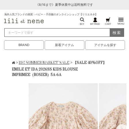
《8/16まで》夏季休業中は送料無料です
海外人気ブランドの雑貨・ベビー・子供服のオンラインショップ【リリエネネ】
MENU
探す
MY PAGE
CART
検索
BRAND
新着アイテム
アイテムを探す
>
BIG SUMMER MARKET SALE
> 【SALE 40%OFF】
EMILE ET IDA 2026SS KIDS BLOUSE
IMPRIMEE（ROSIER）5A-6A