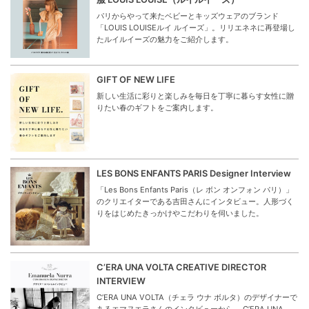
パリからやって来たベビーとキッズウェアのブランド
「LOUIS LOUISEルイ ルイーズ」。リリエネネに再登場し
たルイルイーズの魅力をご紹介します。
GIFT OF NEW LIFE
新しい生活に彩りと楽しみを毎日を丁寧に暮らす女性に贈
りたい春のギフトをご案内します。
LES BONS ENFANTS PARIS Designer Interview
「Les Bons Enfants Paris（レ ボン オンフォン パリ）」
のクリエイターである吉田さんにインタビュー。人形づく
りをはじめたきっかけやこだわりを伺いました。
C’ERA UNA VOLTA CREATIVE DIRECTOR
INTERVIEW
C’ERA UNA VOLTA（チェラ ウナ ボルタ）のデザイナーで
あるエマヌエラさんのインタビューから、 C’ERA UNA