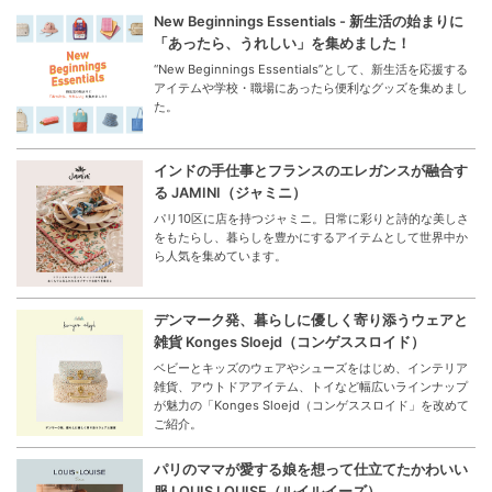
New Beginnings Essentials - 新生活の始まりに
「あったら、うれしい」を集めました！
“New Beginnings Essentials”として、新生活を応援する
アイテムや学校・職場にあったら便利なグッズを集めまし
た。
インドの手仕事とフランスのエレガンスが融合す
る JAMINI（ジャミニ）
パリ10区に店を持つジャミニ。日常に彩りと詩的な美しさ
をもたらし、暮らしを豊かにするアイテムとして世界中か
ら人気を集めています。
デンマーク発、暮らしに優しく寄り添うウェアと
雑貨 Konges Sloejd（コンゲススロイド）
ベビーとキッズのウェアやシューズをはじめ、インテリア
雑貨、アウトドアアイテム、トイなど幅広いラインナップ
が魅力の「Konges Sloejd（コンゲススロイド」を改めて
ご紹介。
パリのママが愛する娘を想って仕立てたかわいい
服 LOUIS LOUISE（ルイルイーズ）