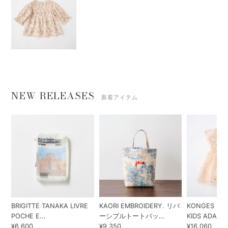
NEW RELEASES
新着アイテム
BRIGITTE TANAKA LIVRE
KAORI EMBROIDERY. リバ
KONGES SLO
POCHE E...
ーシブルトートバッ...
KIDS ADA...
¥6,600
¥9,350
¥16,060