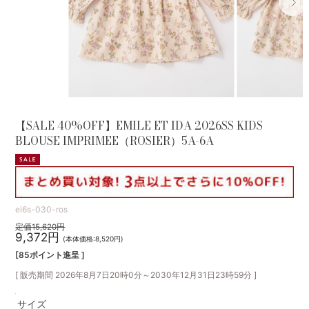
【SALE 40%OFF】EMILE ET IDA 2026SS KIDS
BLOUSE IMPRIMEE（ROSIER）5A-6A
ei6s-030-ros
定価15,620円
9,372円
(本体価格:8,520円)
[85ポイント進呈 ]
[ 販売期間
2026年8月7日20時0分
～
2030年12月31日23時59分
]
サイズ