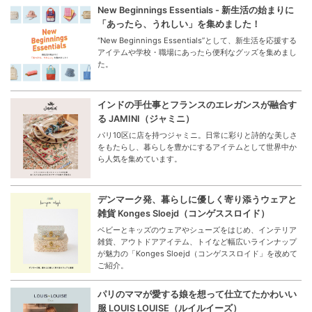
New Beginnings Essentials - 新生活の始まりに
「あったら、うれしい」を集めました！
“New Beginnings Essentials”として、新生活を応援する
アイテムや学校・職場にあったら便利なグッズを集めまし
た。
インドの手仕事とフランスのエレガンスが融合す
る JAMINI（ジャミニ）
パリ10区に店を持つジャミニ。日常に彩りと詩的な美しさ
をもたらし、暮らしを豊かにするアイテムとして世界中か
ら人気を集めています。
デンマーク発、暮らしに優しく寄り添うウェアと
雑貨 Konges Sloejd（コンゲススロイド）
ベビーとキッズのウェアやシューズをはじめ、インテリア
雑貨、アウトドアアイテム、トイなど幅広いラインナップ
が魅力の「Konges Sloejd（コンゲススロイド」を改めて
ご紹介。
パリのママが愛する娘を想って仕立てたかわいい
服 LOUIS LOUISE（ルイルイーズ）