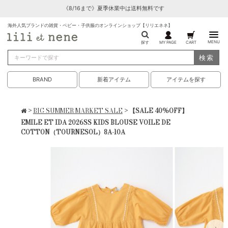
《8/16まで》夏季休業中は送料無料です
海外人気ブランドの雑貨・ベビー・子供服のオンラインショップ【リリエネネ】
MENU
探す
MY PAGE
CART
検索
BRAND
新着アイテム
アイテムを探す
>
BIG SUMMER MARKET SALE
> 【SALE 40%OFF】
EMILE ET IDA 2026SS KIDS BLOUSE VOILE DE
COTTON（TOURNESOL）8A-10A