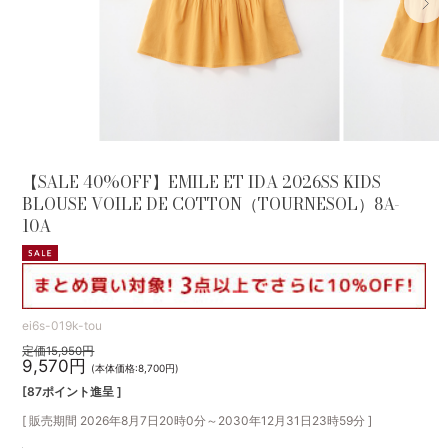
【SALE 40%OFF】EMILE ET IDA 2026SS KIDS
BLOUSE VOILE DE COTTON（TOURNESOL）8A-
10A
ei6s-019k-tou
定価15,950円
9,570円
(本体価格:8,700円)
[87ポイント進呈 ]
[ 販売期間
2026年8月7日20時0分
～
2030年12月31日23時59分
]