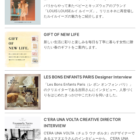
パリからやって来たベビーとキッズウェアのブランド
「LOUIS LOUISEルイ ルイーズ」。リリエネネに再登場し
たルイルイーズの魅力をご紹介します。
GIFT OF NEW LIFE
新しい生活に彩りと楽しみを毎日を丁寧に暮らす女性に贈
りたい春のギフトをご案内します。
LES BONS ENFANTS PARIS Designer Interview
「Les Bons Enfants Paris（レ ボン オンフォン パリ）」
のクリエイターである吉田さんにインタビュー。人形づく
りをはじめたきっかけやこだわりを伺いました。
C’ERA UNA VOLTA CREATIVE DIRECTOR
INTERVIEW
C’ERA UNA VOLTA（チェラ ウナ ボルタ）のデザイナーで
あるエマヌエラさんのインタビューから、 C’ERA UNA