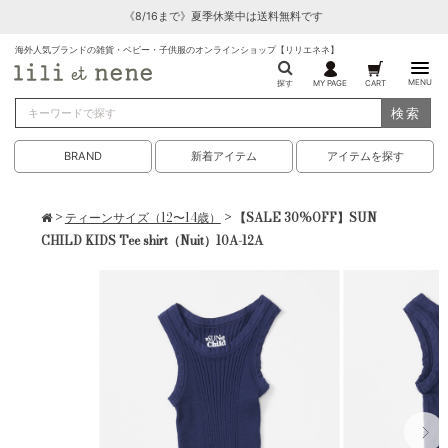
《8/16まで》夏季休業中は送料無料です
海外人気ブランドの雑貨・ベビー・子供服のオンラインショップ【リリエネネ】
MENU
探す
MY PAGE
CART
検索
BRAND
新着アイテム
アイテムを探す
>
ティーンサイズ（12〜14歳）
> 【SALE 30%OFF】SUN
CHILD KIDS Tee shirt（Nuit）10A-12A