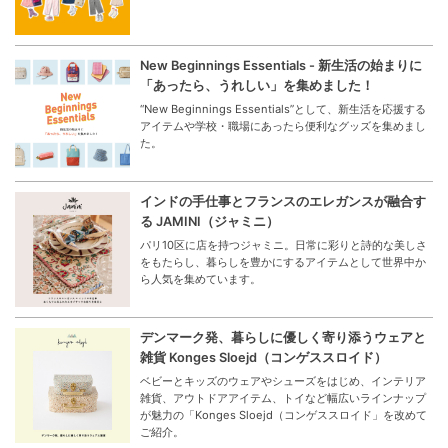
New Beginnings Essentials - 新生活の始まりに
「あったら、うれしい」を集めました！
“New Beginnings Essentials”として、新生活を応援する
アイテムや学校・職場にあったら便利なグッズを集めまし
た。
インドの手仕事とフランスのエレガンスが融合す
る JAMINI（ジャミニ）
パリ10区に店を持つジャミニ。日常に彩りと詩的な美しさ
をもたらし、暮らしを豊かにするアイテムとして世界中か
ら人気を集めています。
デンマーク発、暮らしに優しく寄り添うウェアと
雑貨 Konges Sloejd（コンゲススロイド）
ベビーとキッズのウェアやシューズをはじめ、インテリア
雑貨、アウトドアアイテム、トイなど幅広いラインナップ
が魅力の「Konges Sloejd（コンゲススロイド」を改めて
ご紹介。