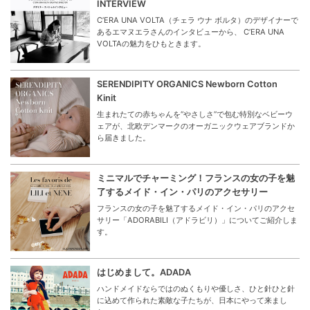
INTERVIEW
C’ERA UNA VOLTA（チェラ ウナ ボルタ）のデザイナーで
あるエマヌエラさんのインタビューから、 C’ERA UNA
VOLTAの魅力をひもときます。
SERENDIPITY ORGANICS Newborn Cotton
Kinit
生まれたての赤ちゃんを“やさしさ”で包む特別なベビーウ
ェアが、北欧デンマークのオーガニックウェアブランドか
ら届きました。
ミニマルでチャーミング！フランスの女の子を魅
了するメイド・イン・パリのアクセサリー
フランスの女の子を魅了するメイド・イン・パリのアクセ
サリー「ADORABILI（アドラビリ）」についてご紹介しま
す。
はじめまして。ADADA
ハンドメイドならではのぬくもりや優しさ、ひと針ひと針
に込めて作られた素敵な子たちが、日本にやって来まし