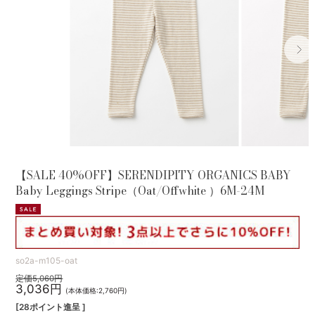
【SALE 40%OFF】SERENDIPITY ORGANICS BABY
Baby Leggings Stripe（Oat/Offwhite ）6M-24M
so2a-m105-oat
定価5,060円
3,036円
(本体価格:2,760円)
[28ポイント進呈 ]