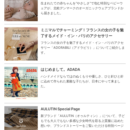
生まれたての赤ちゃんを“やさしさ”で包む特別なベビーウ
ェアが、北欧デンマークのオーガニックウェアブランドか
ら届きました。
ミニマルでチャーミング！フランスの女の子を魅
了するメイド・イン・パリのアクセサリー
フランスの女の子を魅了するメイド・イン・パリのアクセ
サリー「ADORABILI（アドラビリ）」についてご紹介しま
す。
はじめまして。ADADA
ハンドメイドならではのぬくもりや優しさ、ひと針ひと針
に込めて作られた素敵な子たちが、日本にやって来まし
た。
AULUTIN Special Page
新ブランド「AULUTIN（オゥルティン）」について、子ど
もでも大人でもない多感な少女時代を彩る上質服に込めた
想いや、ブランドストーリーをご覧いただける特別ページ