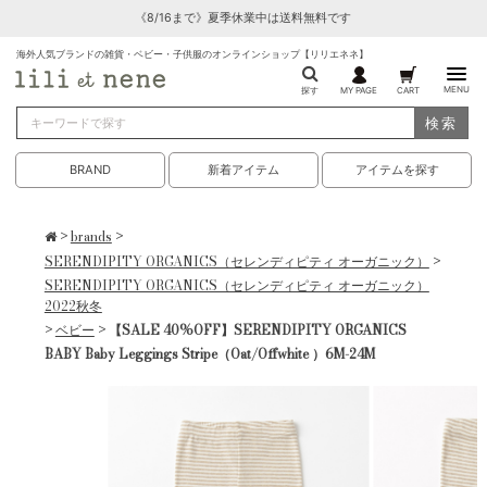
《8/16まで》夏季休業中は送料無料です
海外人気ブランドの雑貨・ベビー・子供服のオンラインショップ【リリエネネ】
MENU
探す
MY PAGE
CART
検索
BRAND
新着アイテム
アイテムを探す
>
brands
>
SERENDIPITY ORGANICS（セレンディピティ オーガニック）
>
SERENDIPITY ORGANICS（セレンディピティ オーガニック）
2022秋冬
>
ベビー
> 【SALE 40%OFF】SERENDIPITY ORGANICS
BABY Baby Leggings Stripe（Oat/Offwhite ）6M-24M