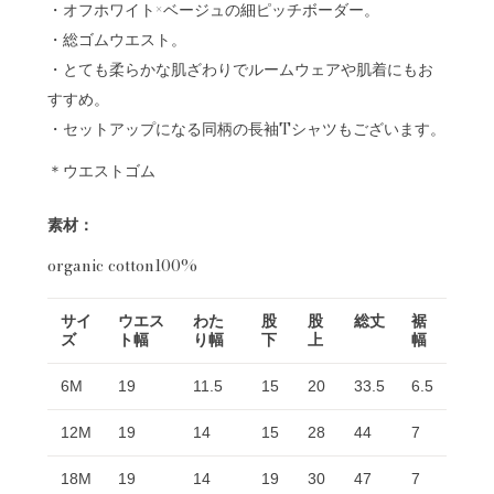
・オフホワイト×ベージュの細ピッチボーダー。
・総ゴムウエスト。
・とても柔らかな肌ざわりでルームウェアや肌着にもお
すすめ。
・セットアップになる同柄の長袖Tシャツもございます。
＊ウエストゴム
素材：
organic cotton100%
サイ
ウエス
わた
股
股
総丈
裾
ズ
ト幅
り幅
下
上
幅
6M
19
11.5
15
20
33.5
6.5
12M
19
14
15
28
44
7
18M
19
14
19
30
47
7