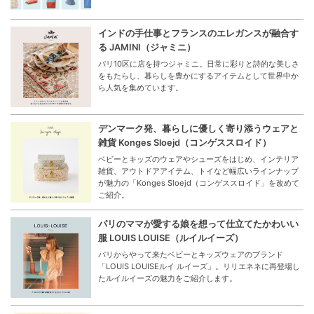
インドの手仕事とフランスのエレガンスが融合す
る JAMINI（ジャミニ）
パリ10区に店を持つジャミニ。日常に彩りと詩的な美しさ
をもたらし、暮らしを豊かにするアイテムとして世界中か
ら人気を集めています。
デンマーク発、暮らしに優しく寄り添うウェアと
雑貨 Konges Sloejd（コンゲススロイド）
ベビーとキッズのウェアやシューズをはじめ、インテリア
雑貨、アウトドアアイテム、トイなど幅広いラインナップ
が魅力の「Konges Sloejd（コンゲススロイド」を改めて
ご紹介。
パリのママが愛する娘を想って仕立てたかわいい
服 LOUIS LOUISE（ルイルイーズ）
パリからやって来たベビーとキッズウェアのブランド
「LOUIS LOUISEルイ ルイーズ」。リリエネネに再登場し
たルイルイーズの魅力をご紹介します。